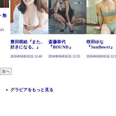
また、
斎藤恭代
咲田ゆな
藤水咲桜『花
。』
『BOUND』
『Sunflower』
だまり』
2:40
2026年08月02日 12:35
2026年08月02日 12:30
2026年08月02日 12
次へ
グラビアをもっと見る