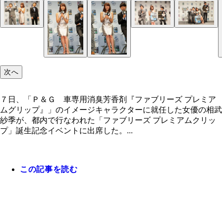
“理想のドライブデート”対決に勝ち、相武の隣に座
「ブサイクは匂いじゃ消えないんですよ」とツッコ
相武に二度も「あーん」をさせる綾部
井上の番になっても後部座席部分に入り込む綾部に
「井上紗季、しっくりくるな～」という井上の発言
予想外の結末にガッツポーズする井上と落胆の表情
上をうらやむ綾部。相武は「やっぱり香りって力を
部
武も笑顔
「しっくり？」といぶかしむ相武
かべる綾部
ているもの」と勝因をアピール
次へ
７日、「Ｐ＆Ｇ 車専用消臭芳香剤『ファブリーズ プレミア
ムグリップ』」のイメージキャラクターに就任した女優の相武
紗季が、都内で行なわれた「ファブリーズ プレミアムクリッ
プ」誕生記念イベントに出席した。...
この記事を読む
勝利者の井上の腕にそっと手をかける相武。あまり
しさに井上は全身で喜びを表した