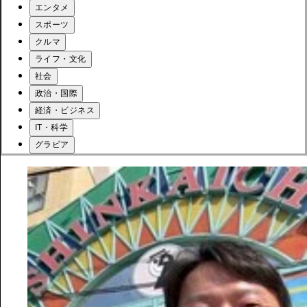
エンタメ
スポーツ
クルマ
ライフ・文化
社会
政治・国際
経済・ビジネス
IT・科学
グラビア