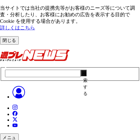
当サイトでは当社の提携先等がお客様のニーズ等について調
査・分析したり、お客様にお勧めの広告を表⽰する⽬的で
Cookie を使⽤する場合があります。
詳しくはこちら
閉じる
検
索
す
る
メニュ