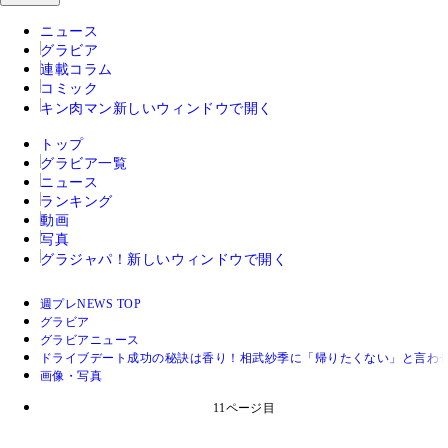
ニュース
グラビア
連載コラム
コミック
キン肉マン
新しいウィンドウで開く
トップ
グラビア一覧
ニュース
ランキング
動画
写真
グラジャパ！
新しいウィンドウで開く
週プレNEWS TOP
グラビア
グラビアニュース
ドライブデート成功の秘訣は香り！相武紗季に「帰りたくない」と言わ
画像・写真
11ページ目