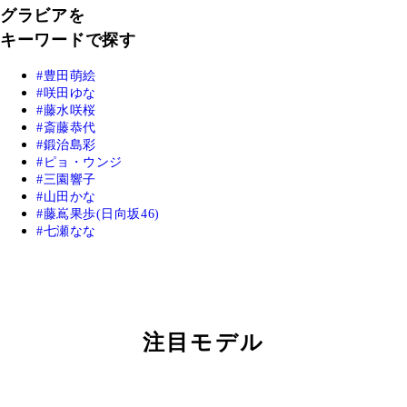
グラビアを
キーワードで探す
豊田萌絵
咲田ゆな
藤水咲桜
斎藤恭代
鍛治島彩
ピョ・ウンジ
三園響子
山田かな
藤嶌果歩(日向坂46)
七瀬なな
注目モデル