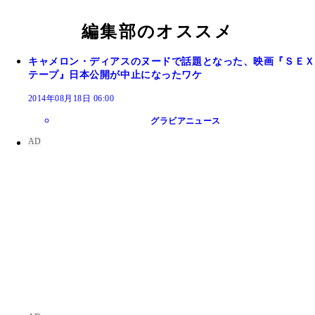
「世の中やいろいろなことに牙を剥（む）いている
に対しても挑戦した」と監督が語った今作。衝撃的
編集部のオススメ
ーンも多く、宮沢も主役を受けるか戸惑ったそう
キャメロン・ディアスのヌードで話題となった、映画『ＳＥＸ
テープ』日本公開が中止になったワケ
2014年08月18日 06:00
グラビアニュース