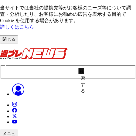
当サイトでは当社の提携先等がお客様のニーズ等について調
査・分析したり、お客様にお勧めの広告を表⽰する⽬的で
Cookie を使⽤する場合があります。
詳しくはこちら
閉じる
検
索
す
る
メニュ