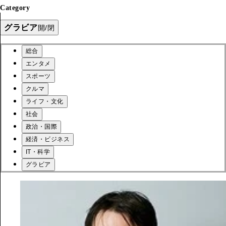
Category
グラビア
開/閉
総合
エンタメ
スポーツ
クルマ
ライフ・文化
社会
政治・国際
経済・ビジネス
IT・科学
グラビア