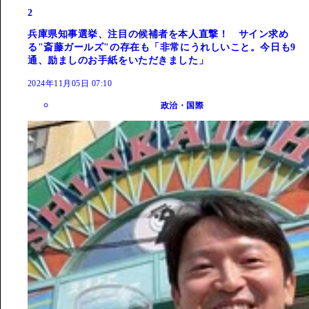
2
兵庫県知事選挙、注目の候補者を本人直撃！ サイン求め
る"斎藤ガールズ"の存在も「非常にうれしいこと。今日も9
通、励ましのお手紙をいただきました」
2024年11月05日 07:10
政治・国際