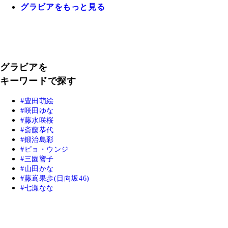
グラビアをもっと見る
グラビアを
キーワードで探す
豊田萌絵
咲田ゆな
藤水咲桜
斎藤恭代
鍛治島彩
ピョ・ウンジ
三園響子
山田かな
藤嶌果歩(日向坂46)
七瀬なな