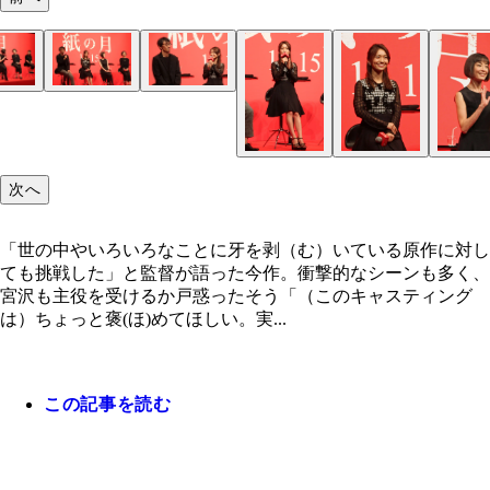
「私には書けない」という角田に対して「書いてく
「（この３人の競演に）ちょっと褒めてほしい」と
「ズルイ男性」という大島のことばに戸惑う吉田監
この競演だけで「褒めてほしい」と監督に絶賛され
い」と突っ込む宮沢
する吉田監督に会場からも笑いがもれた
優陣も皆笑顔でトーク
次へ
「世の中やいろいろなことに牙を剥（む）いている原作に対し
ても挑戦した」と監督が語った今作。衝撃的なシーンも多く、
宮沢も主役を受けるか戸惑ったそう「（このキャスティング
は）ちょっと褒(ほ)めてほしい。実...
この記事を読む