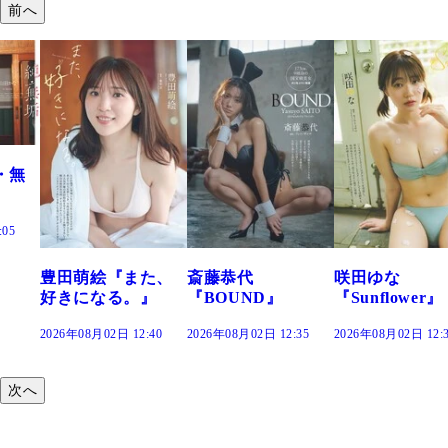
前へ
『また、
斎藤恭代
咲田ゆな
藤水咲桜『
る。』
『BOUND』
『Sunflower』
だまり』
 12:40
2026年08月02日 12:35
2026年08月02日 12:30
2026年08月02日 
次へ