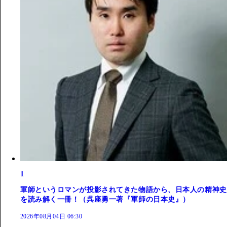
1
軍師というロマンが投影されてきた物語から、日本人の精神史
を読み解く一冊！（呉座勇一著『軍師の日本史』）
2026年08月04日 06:30