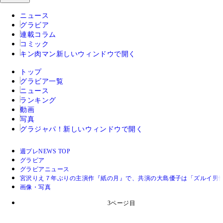
ニュース
グラビア
連載コラム
コミック
キン肉マン
新しいウィンドウで開く
トップ
グラビア一覧
ニュース
ランキング
動画
写真
グラジャパ！
新しいウィンドウで開く
週プレNEWS TOP
グラビア
グラビアニュース
宮沢りえ７年ぶりの主演作『紙の月』で、共演の大島優子は「ズルイ男
画像・写真
3ページ目