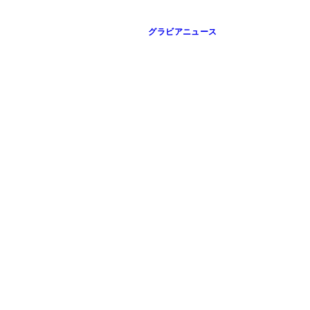
グラビアニュース
ださい」と突っ込む宮沢
と宣言する吉田監督に会場からも笑いがもれた
督
た女優陣も皆笑顔でトーク