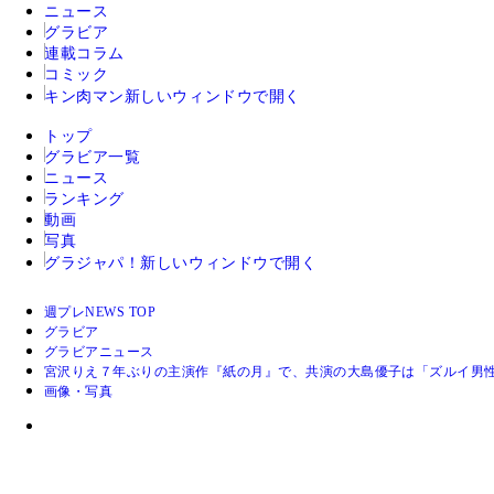
ニュース
グラビア
連載コラム
コミック
キン肉マン
新しいウィンドウで開く
トップ
グラビア一覧
ニュース
ランキング
動画
写真
グラジャパ！
新しいウィンドウで開く
週プレNEWS TOP
グラビア
グラビアニュース
宮沢りえ７年ぶりの主演作『紙の月』で、共演の大島優子は「ズルイ男
画像・写真