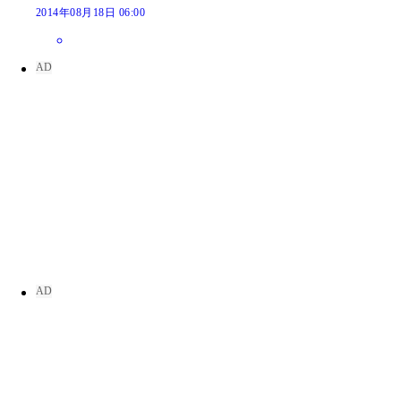
2014年08月18日 06:00
「私には書けない」という角田に対して「書いてく
「（この３人の競演に）ちょっと褒めてほしい」
「ズルイ男性」という大島のことばに戸惑う吉田監
この競演だけで「褒めてほしい」と監督に絶賛され