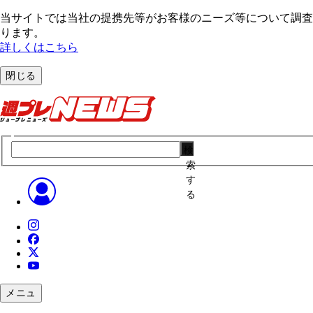
当サイトでは当社の提携先等がお客様のニーズ等について調査・
ります。
詳しくはこちら
閉じる
検
索
す
る
メニュ