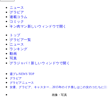
ニュース
グラビア
連載コラム
コミック
キン肉マン
新しいウィンドウで開く
トップ
グラビア一覧
ニュース
ランキング
動画
写真
グラジャパ！
新しいウィンドウで開く
週プレNEWS TOP
グラビア
グラビアニュース
女優、グラビア、キャスター…2015年のイチ推しはこの女のコたちに注
画像・写真