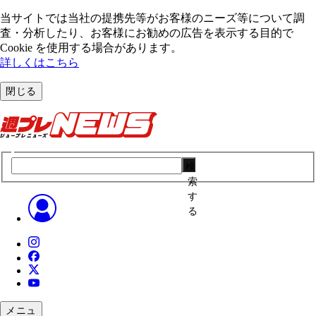
当サイトでは当社の提携先等がお客様のニーズ等について調
査・分析したり、お客様にお勧めの広告を表⽰する⽬的で
Cookie を使⽤する場合があります。
詳しくはこちら
閉じる
検
索
す
る
メニュ