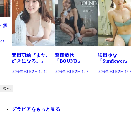
た、
斎藤恭代
咲田ゆな
藤水咲桜『花
』
『BOUND』
『Sunflower』
だまり』
:40
2026年08月02日 12:35
2026年08月02日 12:30
2026年08月02日 12:
次へ
グラビアをもっと見る