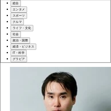
総合
エンタメ
スポーツ
クルマ
ライフ・文化
社会
政治・国際
経済・ビジネス
IT・科学
グラビア