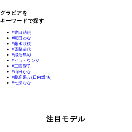
グラビアを
キーワードで探す
豊田萌絵
咲田ゆな
藤水咲桜
斎藤恭代
鍛治島彩
ピョ・ウンジ
三園響子
山田かな
藤嶌果歩(日向坂46)
七瀬なな
注目モデル