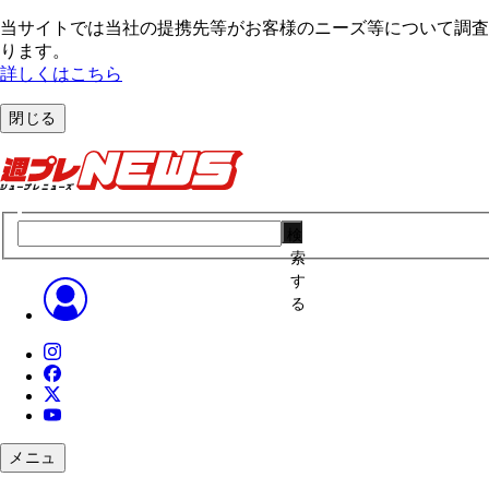
当サイトでは当社の提携先等がお客様のニーズ等について調査・
ります。
詳しくはこちら
閉じる
検
索
す
る
メニュ