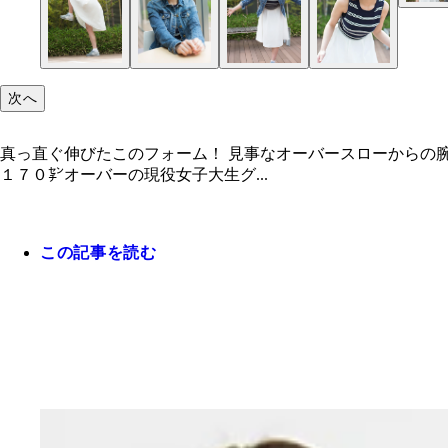
次へ
真っ直ぐ伸びたこのフォーム！ 見事なオーバースローからの
１７０㌢オーバーの現役女子大生グ...
この記事を読む
（左）６つと４つ上の兄に挟まれる亜美ちゃん （