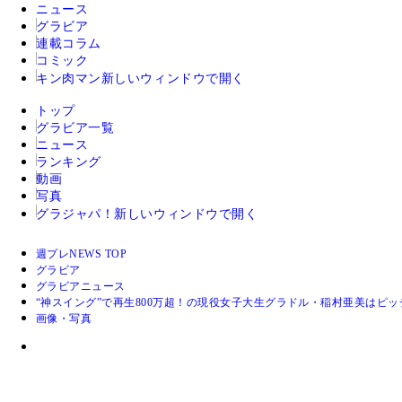
ニュース
グラビア
連載コラム
コミック
キン肉マン
新しいウィンドウで開く
トップ
グラビア一覧
ニュース
ランキング
動画
写真
グラジャパ！
新しいウィンドウで開く
週プレNEWS TOP
グラビア
グラビアニュース
“神スイング”で再生800万超！の現役女子大生グラドル・稲村亜美はピ
画像・写真