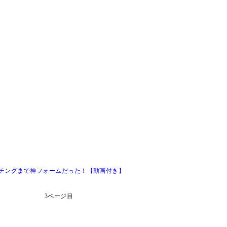
ッチングまで神フォームだった！【動画付き】
3ページ目