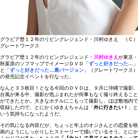
グラビア歴１２年のリビングレジェンド・川村ゆきえ （Ｃ）
グレートワークス
グラビア歴１２年のリビングレジェンド・
川村ゆきえ
が東京・
秋葉原のソフマップでイメージＤＶＤ「
ずっと好きだった…
」
と「
ずっと好きだった…裏バージョン
」（グレートワークス）
の発売記念イベントを行なった。
なんと３３枚目！となる今回のＤＶＤは、９月に沖縄で撮影。
台風が来る中、撮影が危ぶまれたが何事もなく撮り終えること
ができたとか。大きなホテルにこもって撮影し、ほぼ敷地内で
収録したので、とにかくゆきえちゃんは「
外に行きたい！
」と
いう気持ちになったようだ。
その気になる内容だが、ちょっと年上のオジさんとの恋愛を映
画のようにしっかりしたストーリーで描いているそう。とにか