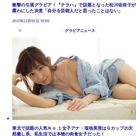
衝撃の引退グラビア！『テラハ』で話題となった松川佑依子が
露わにした決意「自分を芸能人だと思ったことはない」
2015年12月01日 19:00
グラビアニュース
東北で話題の人気Ｎｏ.１女子アナ・塩地美澄はＧカップの天
然癒し系、私生活では本物の肉食女子だった！