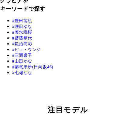
グラビアを
キーワードで探す
豊田萌絵
咲田ゆな
藤水咲桜
斎藤恭代
鍛治島彩
ピョ・ウンジ
三園響子
山田かな
藤嶌果歩(日向坂46)
七瀬なな
注目モデル