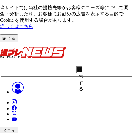
当サイトでは当社の提携先等がお客様のニーズ等について調
査・分析したり、お客様にお勧めの広告を表⽰する⽬的で
Cookie を使⽤する場合があります。
詳しくはこちら
閉じる
検
索
す
る
メニュ