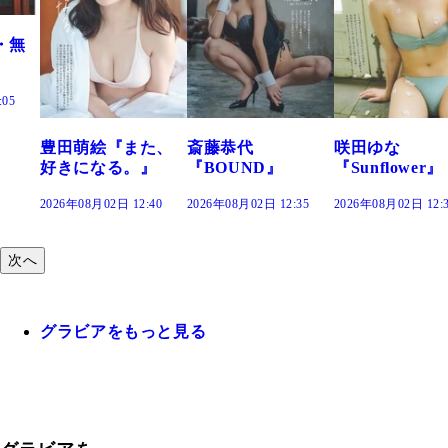
た、
斎藤恭代
咲田ゆな
藤水咲桜『花
』
『BOUND』
『Sunflower』
だまり』
:40
2026年08月02日 12:35
2026年08月02日 12:30
2026年08月02日 12:
次へ
グラビアをもっと見る