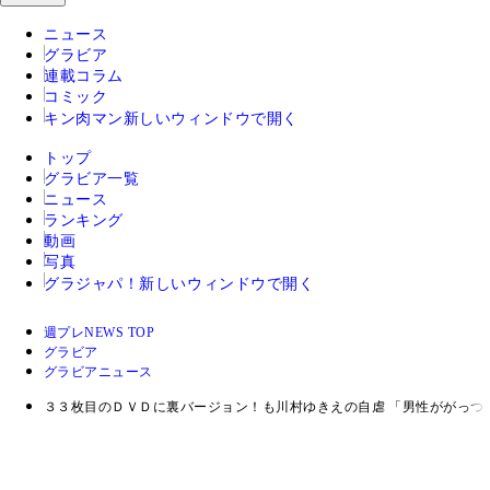
ニュース
グラビア
連載コラム
コミック
キン肉マン
新しいウィンドウで開く
トップ
グラビア一覧
ニュース
ランキング
動画
写真
グラジャパ！
新しいウィンドウで開く
週プレNEWS TOP
グラビア
グラビアニュース
３３枚目のＤＶＤに裏バージョン！も川村ゆきえの自虐 「男性ががっつ