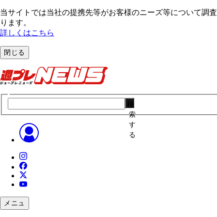
当サイトでは当社の提携先等がお客様のニーズ等について調査・
ります。
詳しくはこちら
閉じる
検
索
す
る
メニュ