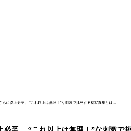
さらに炎上必至、 “これ以上は無理！”な刺激で挑発する初写真集とは…
必至、 “これ以上は無理！”な刺激で