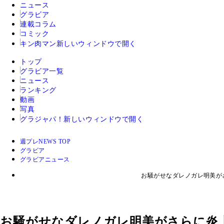
ニュース
グラビア
連載コラム
コミック
キン肉マン
新しいウィンドウで開く
トップ
グラビア一覧
ニュース
ランキング
動画
写真
グラジャパ！
新しいウィンドウで開く
週プレNEWS TOP
グラビア
グラビアニュース
お騒がせなダレノガレ明美が
お騒がせなダレノガレ明美がさらに炎上