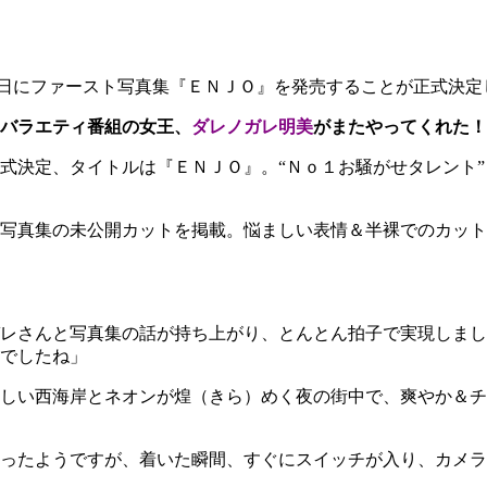
日にファースト写真集『ＥＮＪＯ』を発売することが正式決定
バラエティ番組の女王、
ダレノガレ明美
がまたやってくれた！
式決定、タイトルは『ＥＮＪＯ』。“Ｎｏ１お騒がせタレント”
写真集の未公開カットを掲載。悩ましい表情＆半裸でのカット
レさんと写真集の話が持ち上がり、とんとん拍子で実現しまし
でしたね」
美しい西海岸とネオンが煌（きら）めく夜の街中で、爽やか＆
あったようですが、着いた瞬間、すぐにスイッチが入り、カメ