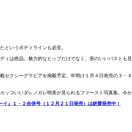
たというボディラインも必見。
ディは絶品。魅力的なヒップだけでなく、形のいいバストも見
載セクシーグラビアを掲載予定。年明け１月４日発売の３・４
カッコいいダレノガレ明美が見られるファースト写真集。今か
ーイ』１・２合併号（１２月２１日発売）は絶賛発売中！