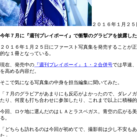
２０１６年１月２５
今年７月に『週刊プレイポーイ』で衝撃のグラビアを披露した
２０１６年１月２５日にファースト写真集を発売することが正
的な１冊となっている。
現在、発売中の
『週刊プレイポーイ』１・２合併号
では早速、
を高める内容だ。
そこで気になる写真集の中身を担当編集に聞いてみた。
「７月のグラビアがあまりにも反応がよかったので、ダレノガ
たり、何度も打ち合わせに参加したり、これまで以上に積極的
今回、ロケ地に選んだのはＬＡとラスベガス。青空の広がる
る。
「どちらも訪れるのは今回が初めてで、撮影前は少し不安も
た」