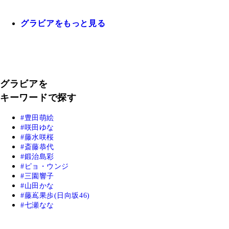
グラビアをもっと見る
グラビアを
キーワードで探す
豊田萌絵
咲田ゆな
藤水咲桜
斎藤恭代
鍛治島彩
ピョ・ウンジ
三園響子
山田かな
藤嶌果歩(日向坂46)
七瀬なな