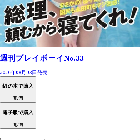
週刊プレイボーイNo.33
2026年08月03日発売
紙の本で購入
開/閉
電子版で購入
開/閉