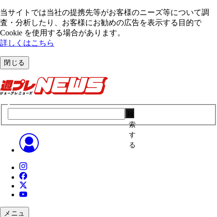
当サイトでは当社の提携先等がお客様のニーズ等について調
査・分析したり、お客様にお勧めの広告を表⽰する⽬的で
Cookie を使⽤する場合があります。
詳しくはこちら
閉じる
検
索
す
る
メニュ