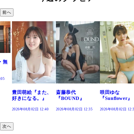
前へ
た、
斎藤恭代
咲田ゆな
藤水咲桜『花
』
『BOUND』
『Sunflower』
だまり』
:40
2026年08月02日 12:35
2026年08月02日 12:30
2026年08月02日 12:
次へ