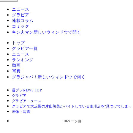
ニュース
グラビア
連載コラム
コミック
キン肉マン
新しいウィンドウで開く
トップ
グラビア一覧
ニュース
ランキング
動画
写真
グラジャパ！
新しいウィンドウで開く
週プレNEWS TOP
グラビア
グラビアニュース
グラビアで大反響の片山萌美がバイトしている珈琲店を“見つけてしまっ
画像・写真
10ページ目