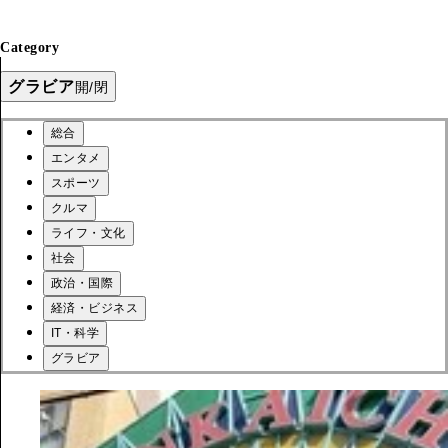
Category
グラビア
開/閉
総合
エンタメ
スポーツ
クルマ
ライフ・文化
社会
政治・国際
経済・ビジネス
IT・科学
グラビア