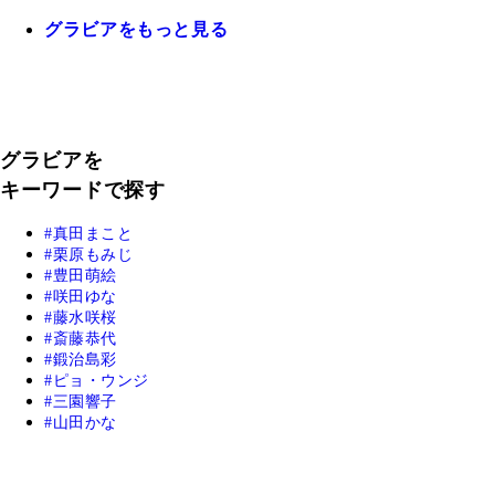
グラビアをもっと見る
グラビアを
キーワードで探す
真田まこと
栗原もみじ
豊田萌絵
咲田ゆな
藤水咲桜
斎藤恭代
鍛治島彩
ピョ・ウンジ
三園響子
山田かな