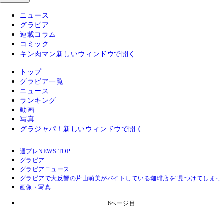
ニュース
グラビア
連載コラム
コミック
キン肉マン
新しいウィンドウで開く
トップ
グラビア一覧
ニュース
ランキング
動画
写真
グラジャパ！
新しいウィンドウで開く
週プレNEWS TOP
グラビア
グラビアニュース
グラビアで大反響の片山萌美がバイトしている珈琲店を“見つけてしまっ
画像・写真
6ページ目