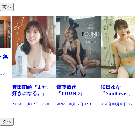
前へ
た、
斎藤恭代
咲田ゆな
藤水咲桜『花
』
『BOUND』
『Sunflower』
だまり』
:40
2026年08月02日 12:35
2026年08月02日 12:30
2026年08月02日 12:
次へ