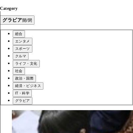
Category
グラビア
開/閉
総合
エンタメ
スポーツ
クルマ
ライフ・文化
社会
政治・国際
経済・ビジネス
IT・科学
グラビア