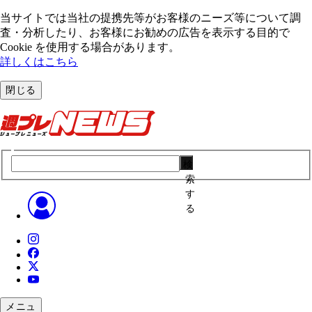
当サイトでは当社の提携先等がお客様のニーズ等について調
査・分析したり、お客様にお勧めの広告を表⽰する⽬的で
Cookie を使⽤する場合があります。
詳しくはこちら
閉じる
検
索
す
る
メニュ