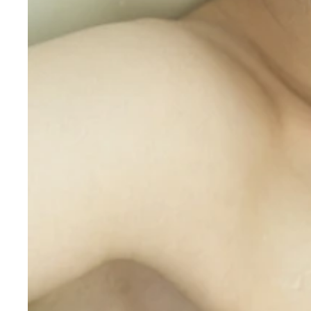
有村架純ちゃんの姉であることが発覚し話題となっ
（Ｃ）グラビジョン
（Ｃ）グラビジョン
（Ｃ）グラビジョン