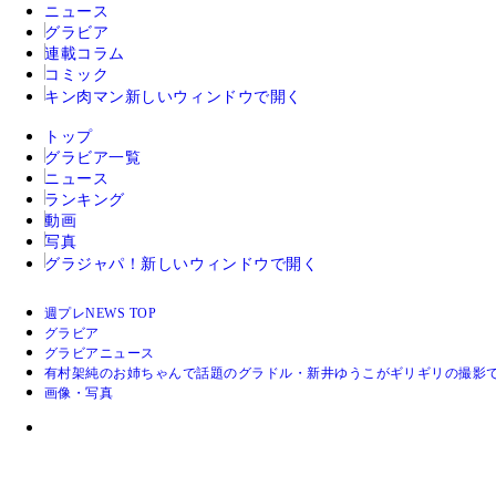
ニュース
グラビア
連載コラム
コミック
キン肉マン
新しいウィンドウで開く
トップ
グラビア一覧
ニュース
ランキング
動画
写真
グラジャパ！
新しいウィンドウで開く
週プレNEWS TOP
グラビア
グラビアニュース
有村架純のお姉ちゃんで話題のグラドル・新井ゆうこがギリギリの撮影で
画像・写真