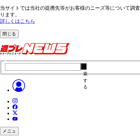
当サイトでは当社の提携先等がお客様のニーズ等について調査・
ります。
詳しくはこちら
閉じる
検
索
す
る
メニュ