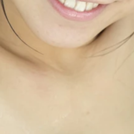
たグラドルの新井ゆうこちゃん