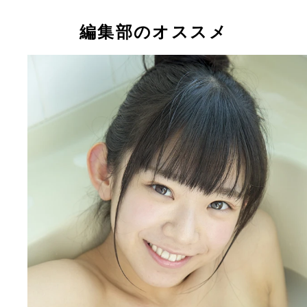
有村架純ちゃんの姉であることが発覚し話題となっ
（Ｃ）グラビジョン
（Ｃ）グラビジョン
（Ｃ）グラビジョン
ラドルの新井ゆうこちゃん
編集部のオススメ