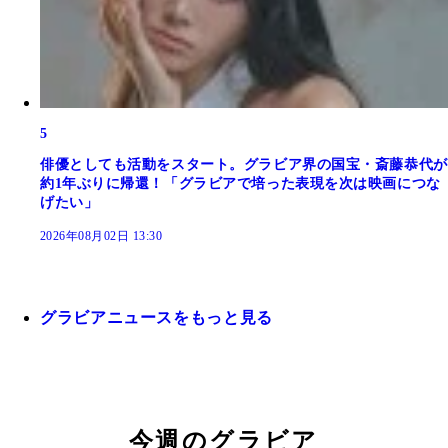
5
俳優としても活動をスタート。グラビア界の国宝・斎藤恭代が
約1年ぶりに帰還！「グラビアで培った表現を次は映画につな
げたい」
2026年08月02日 13:30
グラビアニュースをもっと見る
今週のグラビア