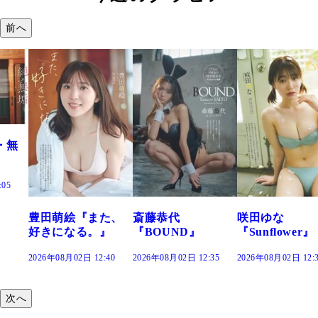
前へ
た、
斎藤恭代
咲田ゆな
藤水咲桜『花
』
『BOUND』
『Sunflower』
だまり』
:40
2026年08月02日 12:35
2026年08月02日 12:30
2026年08月02日 12:
次へ