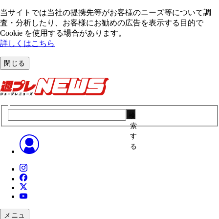
当サイトでは当社の提携先等がお客様のニーズ等について調
査・分析したり、お客様にお勧めの広告を表⽰する⽬的で
Cookie を使⽤する場合があります。
詳しくはこちら
閉じる
検
索
す
る
メニュ