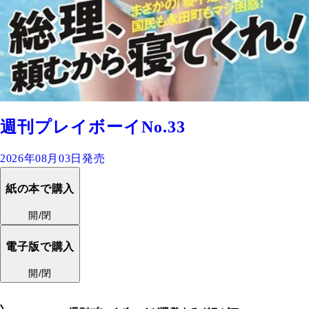
週刊プレイボーイNo.33
2026年08月03日発売
紙の本で購入
開/閉
電子版で購入
開/閉