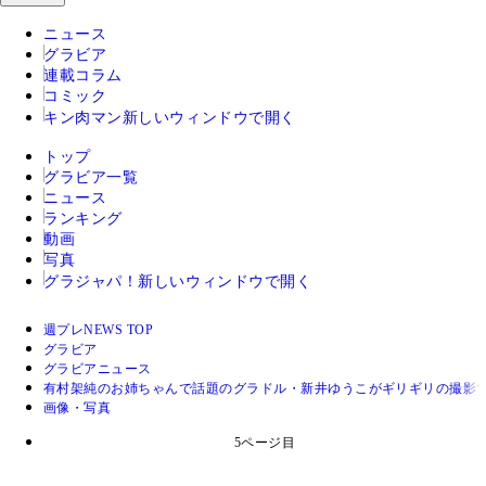
ニュース
グラビア
連載コラム
コミック
キン肉マン
新しいウィンドウで開く
トップ
グラビア一覧
ニュース
ランキング
動画
写真
グラジャパ！
新しいウィンドウで開く
週プレNEWS TOP
グラビア
グラビアニュース
有村架純のお姉ちゃんで話題のグラドル・新井ゆうこがギリギリの撮影で
画像・写真
5ページ目