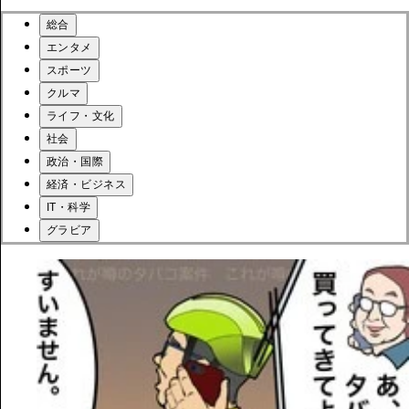
総合
エンタメ
スポーツ
クルマ
ライフ・文化
社会
政治・国際
経済・ビジネス
IT・科学
グラビア