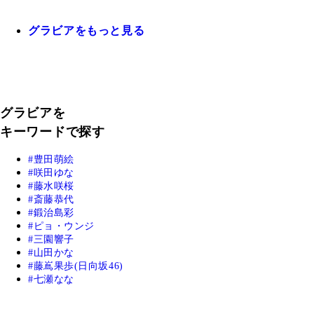
グラビアをもっと見る
グラビアを
キーワードで探す
豊田萌絵
咲田ゆな
藤水咲桜
斎藤恭代
鍛治島彩
ピョ・ウンジ
三園響子
山田かな
藤嶌果歩(日向坂46)
七瀬なな