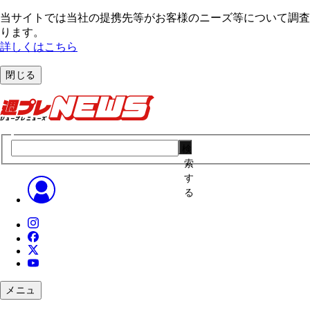
当サイトでは当社の提携先等がお客様のニーズ等について調査・
ります。
詳しくはこちら
閉じる
検
索
す
る
メニュ