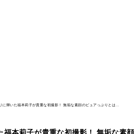
リに輝いた福本莉子が貴重な初撮影！ 無垢な素顔のピュアっぷりとは…
た福本莉子が貴重な初撮影！ 無垢な素