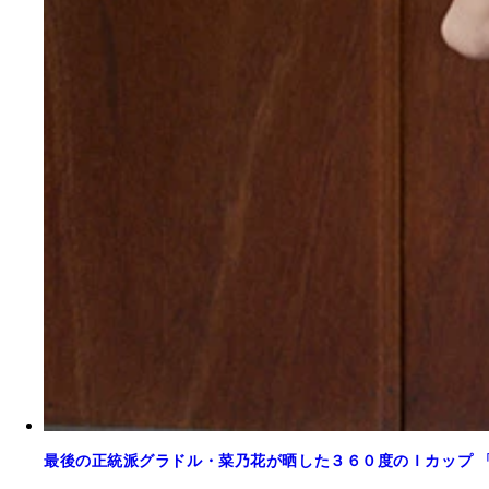
最後の正統派グラドル・菜乃花が晒した３６０度のＩカップ 