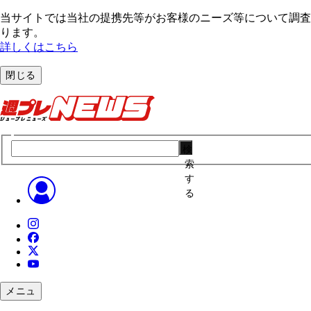
当サイトでは当社の提携先等がお客様のニーズ等について調査・
ります。
詳しくはこちら
閉じる
検
索
す
る
メニュ