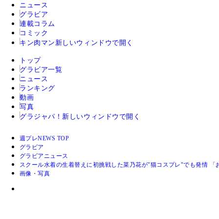
ニュース
グラビア
連載コラム
コミック
キン肉マン
新しいウィンドウで開く
トップ
グラビア一覧
ニュース
ランキング
動画
写真
グラジャパ！
新しいウィンドウで開く
週プレNEWS TOP
グラビア
グラビアニュース
スクール水着の生着替えに初挑戦した菜乃花が"猫コスプレ"でも発情 
画像・写真