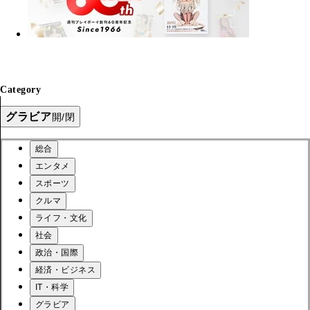
Category
グラビア
開/閉
総合
エンタメ
スポーツ
クルマ
ライフ・文化
社会
政治・国際
経済・ビジネス
IT・科学
グラビア