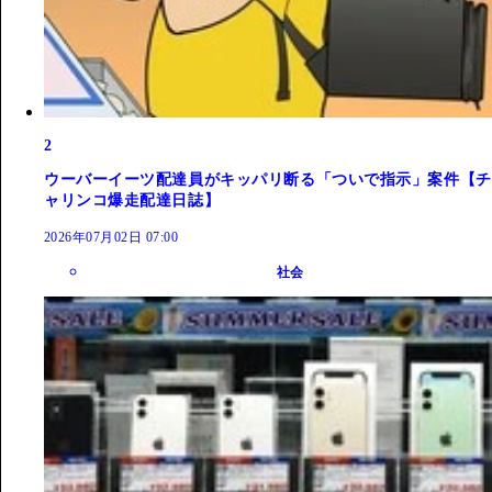
2
ウーバーイーツ配達員がキッパリ断る「ついで指示」案件【チ
ャリンコ爆走配達日誌】
2026年07月02日 07:00
社会