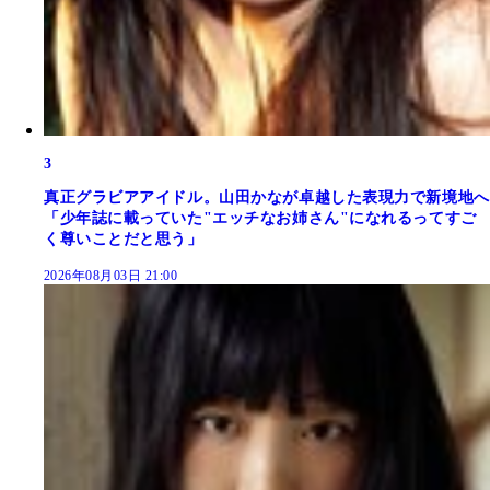
3
真正グラビアアイドル。山田かなが卓越した表現力で新境地へ
「少年誌に載っていた"エッチなお姉さん"になれるってすご
く尊いことだと思う」
2026年08月03日 21:00