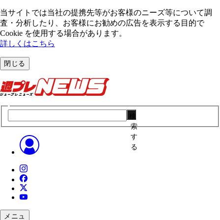
当サイトでは当社の提携先等がお客様のニーズ等について調
査・分析したり、お客様にお勧めの広告を表⽰する⽬的で
Cookie を使⽤する場合があります。
詳しくはこちら
閉じる
検
索
す
る
メニュ