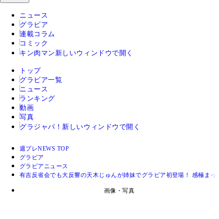
ニュース
グラビア
連載コラム
コミック
キン肉マン
新しいウィンドウで開く
トップ
グラビア一覧
ニュース
ランキング
動画
写真
グラジャパ！
新しいウィンドウで開く
週プレNEWS TOP
グラビア
グラビアニュース
有吉反省会でも大反響の天木じゅんが姉妹でグラビア初登場！ 感極まっ
画像・写真