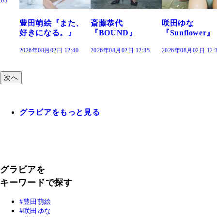
た、
斎藤恭代
咲田ゆな
藤水咲桜『花
』
『BOUND』
『Sunflower』
だまり』
:40
2026年08月02日 12:35
2026年08月02日 12:30
2026年08月02日 12:
次へ
グラビアをもっと見る
グラビアを
キーワードで探す
豊田萌絵
咲田ゆな