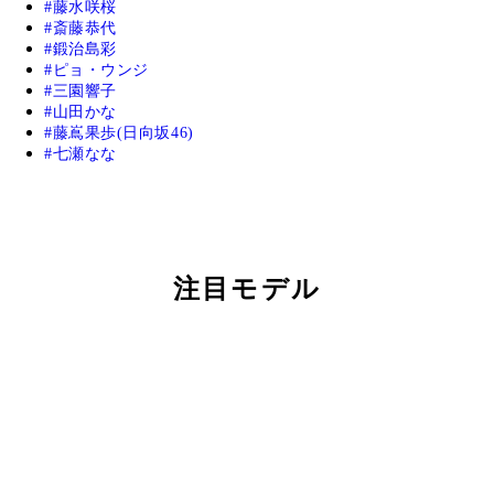
藤水咲桜
斎藤恭代
鍛治島彩
ピョ・ウンジ
三園響子
山田かな
藤嶌果歩(日向坂46)
七瀬なな
注目モデル