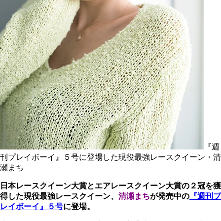
『週
刊プレイボーイ』５号に登場した現役最強レースクイーン・清
瀬まち
日本レースクイーン大賞とエアレースクイーン大賞の２冠を獲
得した現役最強レースクイーン、
清瀬まち
が発売中の
『週刊プ
レイボーイ』５号
に登場。