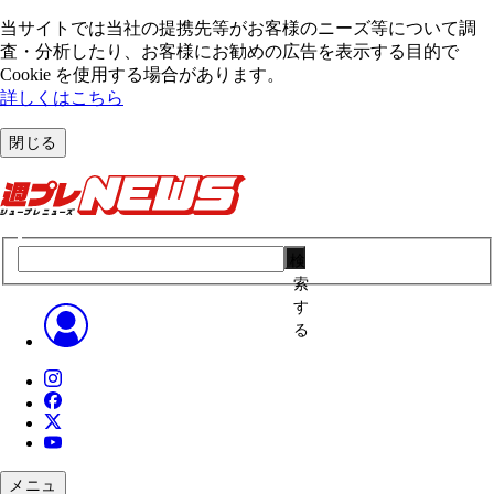
当サイトでは当社の提携先等がお客様のニーズ等について調
査・分析したり、お客様にお勧めの広告を表⽰する⽬的で
Cookie を使⽤する場合があります。
詳しくはこちら
閉じる
検
索
す
る
メニュ