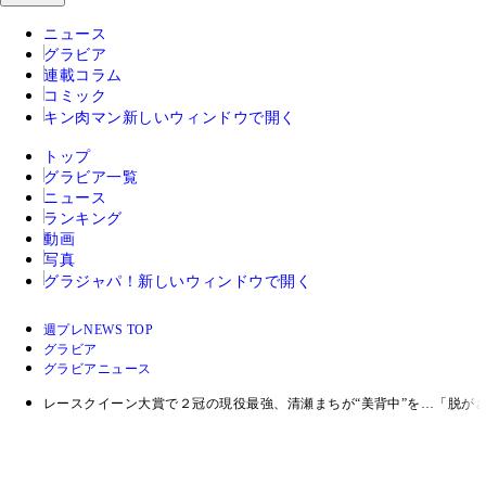
ニュース
グラビア
連載コラム
コミック
キン肉マン
新しいウィンドウで開く
トップ
グラビア一覧
ニュース
ランキング
動画
写真
グラジャパ！
新しいウィンドウで開く
週プレNEWS TOP
グラビア
グラビアニュース
レースクイーン大賞で２冠の現役最強、清瀬まちが“美背中”を…「脱が