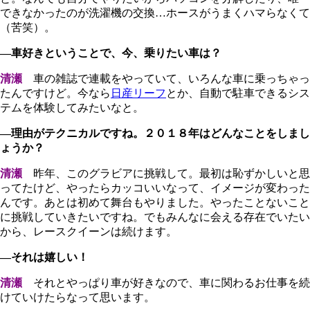
できなかったのが洗濯機の交換…ホースがうまくハマらなくて
（苦笑）。
―車好きということで、今、乗りたい車は？
清瀬
車の雑誌で連載をやっていて、いろんな車に乗っちゃっ
たんですけど。今なら
日産リーフ
とか、自動で駐車できるシス
テムを体験してみたいなと。
―理由がテクニカルですね。２０１８年はどんなことをしまし
ょうか？
清瀬
昨年、このグラビアに挑戦して。最初は恥ずかしいと思
ってたけど、やったらカッコいいなって、イメージが変わった
んです。あとは初めて舞台もやりました。やったことないこと
に挑戦していきたいですね。でもみんなに会える存在でいたい
から、レースクイーンは続けます。
―それは嬉しい！
清瀬
それとやっぱり車が好きなので、車に関わるお仕事を続
けていけたらなって思います。