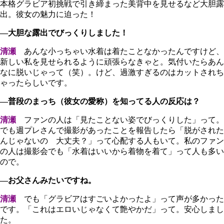
本格グラビア初挑戦で引き締まった美背中を見せるなど大胆露
出。彼女の魅力に迫った！
―大胆な露出でびっくりしました！
清瀬
あんな小っちゃい水着は着たことなかったんですけど、
新しい私を見せられるように頑張らなきゃと。気付いたらあん
なに脱いじゃって（笑）。けど、過激すぎるのはカットされち
ゃったらしいです。
―普段のまっち（彼女の愛称）を知ってる人の反応は？
清瀬
ファンの人は「見たことない姿でびっくりした」って。
でも週プレさんで撮影があったことを報告したら「脱がされた
んじゃないの 大丈夫？」って心配する人もいて。私のファン
の人は撮影会でも「水着はいいから着物を着て」って人も多い
ので。
―お父さんみたいですね。
清瀬
でも「グラビアはすごいよかったよ」って声が多かった
です。「これはエロいじゃなくて艶やかだ」って。安心しまし
た。