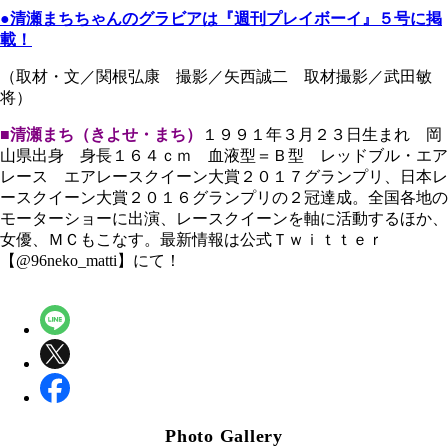
●清瀬まちちゃんのグラビアは『週刊プレイボーイ』５号に掲
載！
（取材・文／関根弘康 撮影／矢西誠二 取材撮影／武田敏
将）
■清瀬まち（きよせ・まち）
１９９１年３月２３日生まれ 岡
山県出身 身長１６４ｃｍ 血液型＝Ｂ型 レッドブル・エア
レース エアレースクイーン大賞２０１７グランプリ、日本レ
ースクイーン大賞２０１６グランプリの２冠達成。全国各地の
モーターショーに出演、レースクイーンを軸に活動するほか、
女優、ＭＣもこなす。最新情報は公式Ｔｗｉｔｔｅｒ
【@96neko_matti】にて！
Photo Gallery