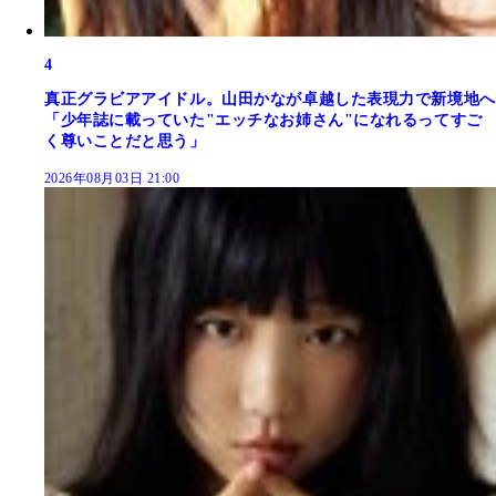
4
真正グラビアアイドル。山田かなが卓越した表現力で新境地へ
「少年誌に載っていた"エッチなお姉さん"になれるってすご
く尊いことだと思う」
2026年08月03日 21:00