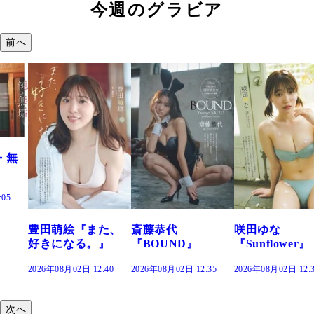
今週のグラビア
前へ
『また、
斎藤恭代
咲田ゆな
藤水咲桜
る。』
『BOUND』
『Sunflower』
だまり』
日 12:40
2026年08月02日 12:35
2026年08月02日 12:30
2026年08月02日
次へ