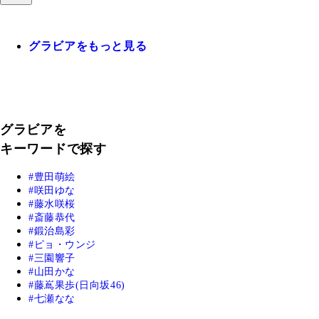
グラビアをもっと見る
グラビアを
キーワードで探す
豊田萌絵
咲田ゆな
藤水咲桜
斎藤恭代
鍛治島彩
ピョ・ウンジ
三園響子
山田かな
藤嶌果歩(日向坂46)
七瀬なな