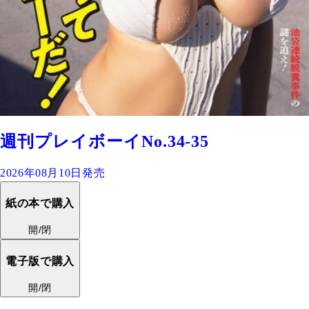
週刊プレイボーイNo.34-35
2026年08月10日発売
紙の本で購入
開/閉
電子版で購入
開/閉