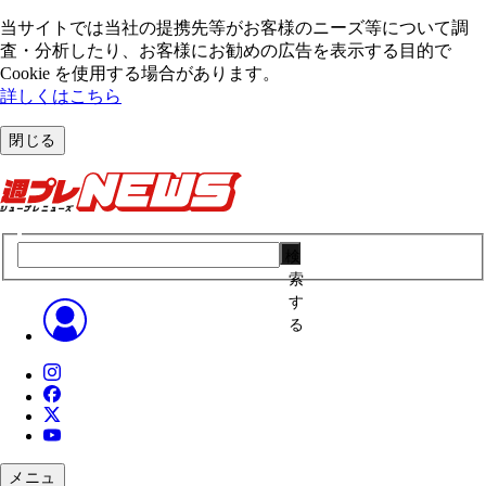
当サイトでは当社の提携先等がお客様のニーズ等について調
査・分析したり、お客様にお勧めの広告を表⽰する⽬的で
Cookie を使⽤する場合があります。
詳しくはこちら
閉じる
検
索
す
る
メニュ