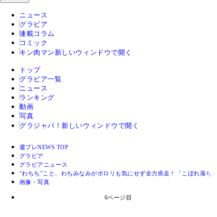
ニュース
グラビア
連載コラム
コミック
キン肉マン
新しいウィンドウで開く
トップ
グラビア一覧
ニュース
ランキング
動画
写真
グラジャパ！
新しいウィンドウで開く
週プレNEWS TOP
グラビア
グラビアニュース
“わちち”こと、わちみなみがポロリも気にせず全力疾走！「こぼれ落ち
画像・写真
6ページ目