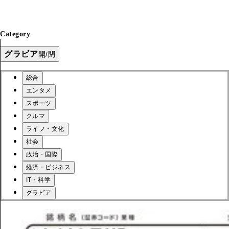
Category
グラビア
開/閉
総合
エンタメ
スポーツ
クルマ
ライフ・文化
社会
政治・国際
経済・ビジネス
IT・科学
グラビア