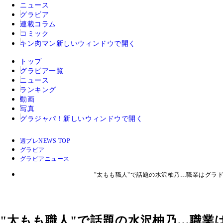
ニュース
グラビア
連載コラム
コミック
キン肉マン
新しいウィンドウで開く
トップ
グラビア一覧
ニュース
ランキング
動画
写真
グラジャパ！
新しいウィンドウで開く
週プレNEWS TOP
グラビア
グラビアニュース
"太もも職人"で話題の水沢柚乃…職業はグラ
"太もも職人"で話題の水沢柚乃…職業