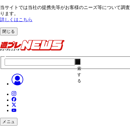
当サイトでは当社の提携先等がお客様のニーズ等について調査・
ります。
詳しくはこちら
閉じる
検
索
す
る
メニュ