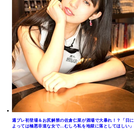
週プレ初登場＆お尻解禁の佐倉仁菜が酒場で大暴れ！？「日に
よっては極悪非道な女で…むしろ私を地獄に落としてほしい」