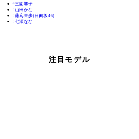
三園響子
山田かな
藤嶌果歩(日向坂46)
七瀬なな
注目モデル