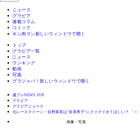
ニュース
グラビア
連載コラム
コミック
キン肉マン
新しいウィンドウで開く
トップ
グラビア一覧
ニュース
ランキング
動画
写真
グラジャパ！
新しいウィンドウで開く
週プレNEWS TOP
グラビア
グラビアニュース
元レースクイーン・佐野真彩は“岩系男子”にグイグイきてほしい？ 「
画像・写真