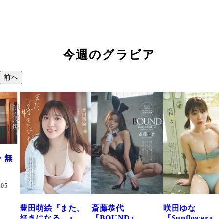
今週のグラビア
前へ
た、
斎藤恭代
咲田ゆな
藤水咲桜『花
』
『BOUND』
『Sunflower』
だまり』