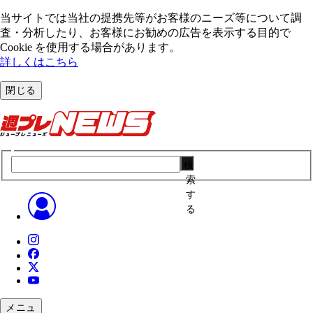
当サイトでは当社の提携先等がお客様のニーズ等について調
査・分析したり、お客様にお勧めの広告を表⽰する⽬的で
Cookie を使⽤する場合があります。
詳しくはこちら
閉じる
検
索
す
る
メニュ