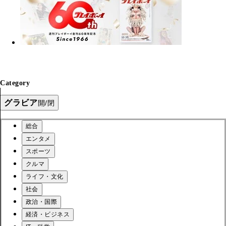
Category
グラビア
開/閉
総合
エンタメ
スポーツ
クルマ
ライフ・文化
社会
政治・国際
経済・ビジネス