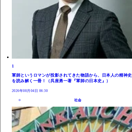
1
軍師というロマンが投影されてきた物語から、日本人の精神史
を読み解く一冊！（呉座勇一著『軍師の日本史』）
2026年08月04日 06:30
社会