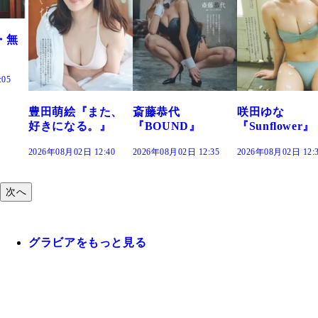
た、
斎藤恭代
咲田ゆな
藤水咲桜『花
』
『BOUND』
『Sunflower』
だまり』
:40
2026年08月02日 12:35
2026年08月02日 12:30
2026年08月02日 12:
次へ
グラビアをもっと見る