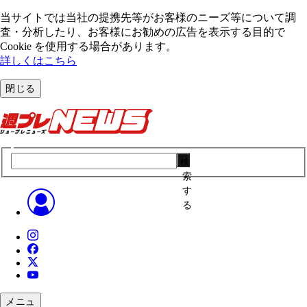
当サイトでは当社の提携先等がお客様のニーズ等について調
査・分析したり、お客様にお勧めの広告を表⽰する⽬的で
Cookie を使⽤する場合があります。
詳しくはこちら
閉じる
検
索
す
る
メニュ