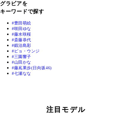
グラビアを
キーワードで探す
豊田萌絵
咲田ゆな
藤水咲桜
斎藤恭代
鍛治島彩
ピョ・ウンジ
三園響子
山田かな
藤嶌果歩(日向坂46)
七瀬なな
注目モデル