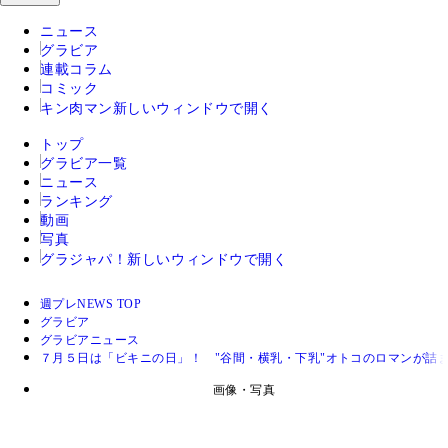
ニュース
グラビア
連載コラム
コミック
キン肉マン
新しいウィンドウで開く
トップ
グラビア一覧
ニュース
ランキング
動画
写真
グラジャパ！
新しいウィンドウで開く
週プレNEWS TOP
グラビア
グラビアニュース
７月５日は「ビキニの日」！ "谷間・横乳・下乳"オトコのロマンが詰
画像・写真