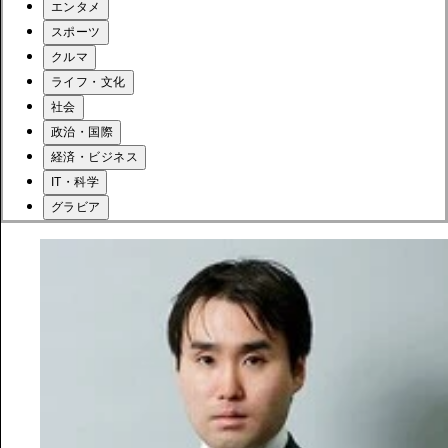
エンタメ
スポーツ
クルマ
ライフ・文化
社会
政治・国際
経済・ビジネス
IT・科学
グラビア