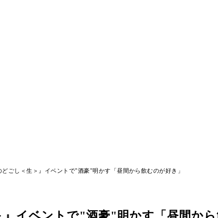
のどごし＜生＞』イベントで"酒豪"明かす「昼間から飲むのが好き」
』イベントで"酒豪"明かす「昼間から