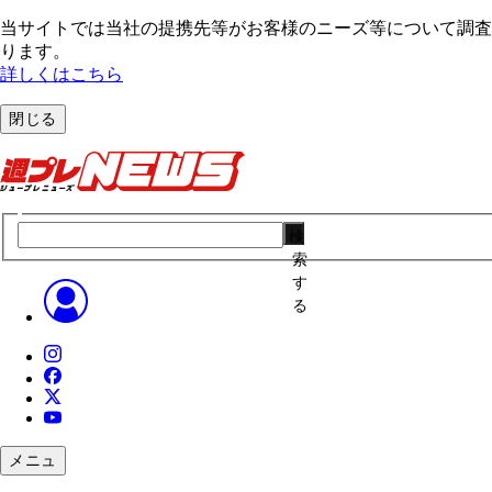
当サイトでは当社の提携先等がお客様のニーズ等について調査・
ります。
詳しくはこちら
閉じる
検
索
す
る
メニュ