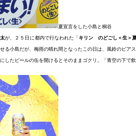
夏宣言をした小島と桐谷
太
が、
２５日に
都内で行なわれた「
キリン のどごし＜生＞
せる小島だが、梅雨の晴れ間となったこの日は、風鈴のピアス
にしたビールの缶を開けるとそのままゴクリ。「青空の下で飲