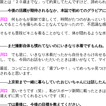
親とは「２０歳までな」って約束してたんですけど、諦められな
――今後の活躍が期待されるなか、本誌で初めてのグラビアに
川口
何もかもが新鮮で楽しくて、時間がたつのがあっという
んでるところを撮られることなんてなかったので、不思議な感
そもそも普段ビキニを着ることがなくて、体が隠れるような水
――まだ撮影自体も慣れてないのにいきなり水着ですもんね。
川口
でも逆に、いきなり水着だったから自分をさらけ出せる
し。でも、今回のお話をいただいたときは迷いがなくて。マイ
最近、コンビニとか行くと「週プレや！」ってめっちゃ見つけ
されると思います。
――上京前まで一緒に暮らしていたおじいちゃんには話したん
川口
言いそうです（笑）。私がスポーツ新聞に載ったときは違う
違えずに買ってくれるといいです（笑）。
――では最後に、今後の目標を教えてください。