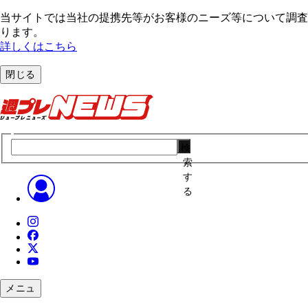
当サイトでは当社の提携先等がお客様のニーズ等について調査・
ります。
詳しくはこちら
閉じる
検
索
す
る
メニュ