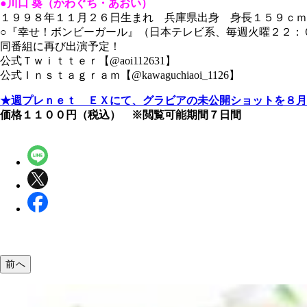
●川口 葵（かわぐち・あおい）
１９９８年１１月２６日生まれ 兵庫県出身 身長１５９ｃ
○『幸せ！ボンビーガール』（日本テレビ系、毎週火曜２２：
同番組に再び出演予定！
公式Ｔｗｉｔｔｅｒ【@aoi112631】
公式Ｉｎｓｔａｇｒａｍ【@kawaguchiaoi_1126】
★週プレｎｅｔ ＥＸにて、グラビアの未公開ショットを８月
価格１１００円（税込） ※閲覧可能期間７日間
前へ