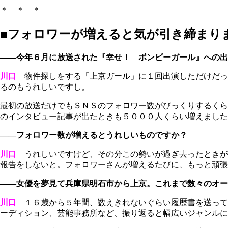
＊ ＊ ＊
■フォロワーが増えると気が引き締まり
――今年６月に放送された『幸せ！ ボンビーガール』への出
川口
物件探しをする「上京ガール」に１回出演しただけだっ
るのもうれしいですし。
最初の放送だけでもＳＮＳのフォロワー数がびっくりするくら
のインタビュー記事が出たときも５０００人くらい増えました
――フォロワー数が増えるとうれしいものですか？
川口
うれしいですけど、その分この勢いが過ぎ去ったときが
報告をしないと。フォロワーさんが増えるたびに、もっと頑張
――女優を夢見て兵庫県明石市から上京。これまで数々のオー
川口
１６歳から５年間、数えきれないぐらい履歴書を送って
ーディション、芸能事務所など、振り返ると幅広いジャンルに