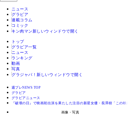
ニュース
グラビア
連載コラム
コミック
キン肉マン
新しいウィンドウで開く
トップ
グラビア一覧
ニュース
ランキング
動画
写真
グラジャパ！
新しいウィンドウで開く
週プレNEWS TOP
グラビア
グラビアニュース
『破壊の日』で映画初出演を果たした注目の新星女優・長澤樹「この映
画像・写真