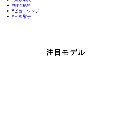
鍛治島彩
ピョ・ウンジ
三園響子
注目モデル