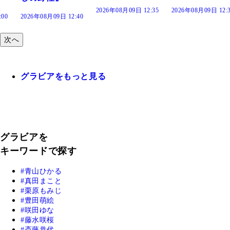
2026年08月09日 12:35
2026年08月09日 12:30
:40
次へ
グラビアをもっと見る
グラビアを
キーワードで探す
青山ひかる
真田まこと
栗原もみじ
豊田萌絵
咲田ゆな
藤水咲桜
斎藤恭代