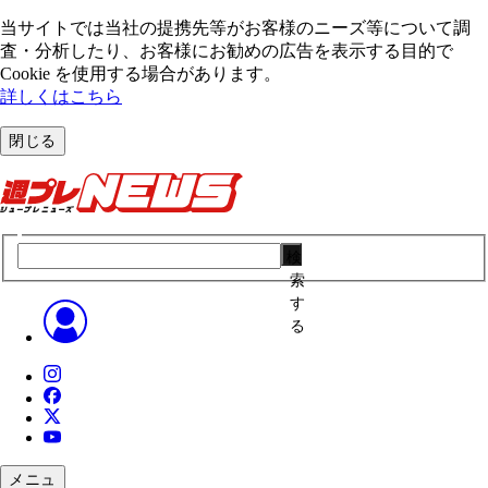
当サイトでは当社の提携先等がお客様のニーズ等について調
査・分析したり、お客様にお勧めの広告を表⽰する⽬的で
Cookie を使⽤する場合があります。
詳しくはこちら
閉じる
検
索
す
る
メニュ