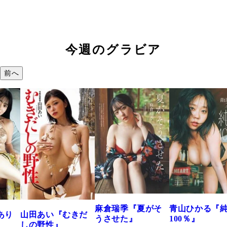
今週のグラビア
前へ
溝端 葵『もう
つの、あおい
で。』
2026年08月09日 12:
麻倉瑞季『夏がそ
青山ひかる『純度
きだ
うさせた』
100％』