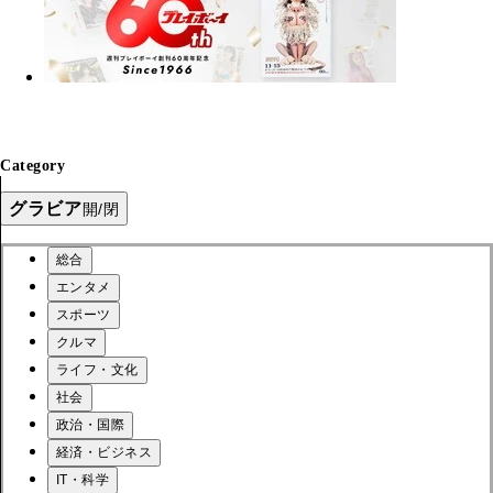
Category
グラビア
開/閉
総合
エンタメ
スポーツ
クルマ
ライフ・文化
社会
政治・国際
経済・ビジネス
IT・科学