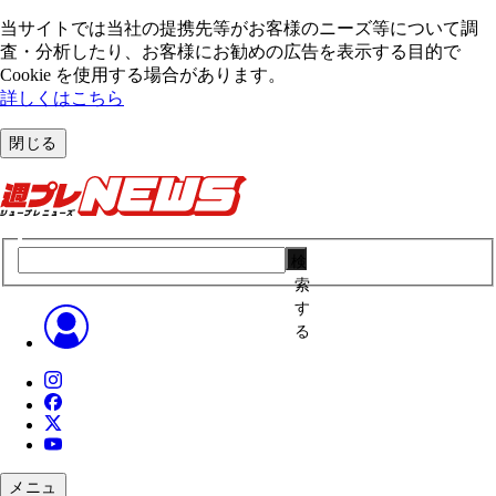
当サイトでは当社の提携先等がお客様のニーズ等について調
査・分析したり、お客様にお勧めの広告を表⽰する⽬的で
Cookie を使⽤する場合があります。
詳しくはこちら
閉じる
検
索
す
る
メニュ