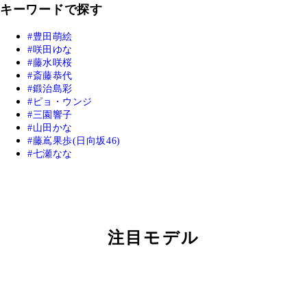
キーワードで探す
豊田萌絵
咲田ゆな
藤水咲桜
斎藤恭代
鍛治島彩
ピョ・ウンジ
三園響子
山田かな
藤嶌果歩(日向坂46)
七瀬なな
注目モデル