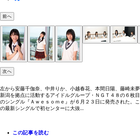
前へ
次へ
左から安藤千伽奈、中井りか、小越春花、本間日陽、藤崎未夢
新潟を拠点に活動するアイドルグループ・ＮＧＴ４８の６枚目
のシングル『Ａｗｅｓｏｍｅ』が６月２３日に発売された。こ
の最新シングルで初センターに大抜...
この記事を読む