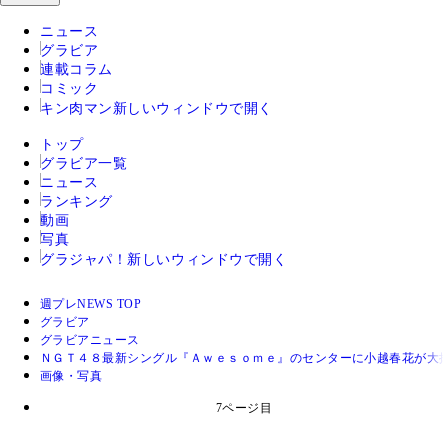
ニュース
グラビア
連載コラム
コミック
キン肉マン
新しいウィンドウで開く
トップ
グラビア一覧
ニュース
ランキング
動画
写真
グラジャパ！
新しいウィンドウで開く
週プレNEWS TOP
グラビア
グラビアニュース
ＮＧＴ４８最新シングル『Ａｗｅｓｏｍｅ』のセンターに小越春花が大
画像・写真
7ページ目