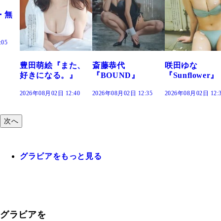
た、
斎藤恭代
咲田ゆな
藤水咲桜『花
』
『BOUND』
『Sunflower』
だまり』
:40
2026年08月02日 12:35
2026年08月02日 12:30
2026年08月02日 12:
次へ
グラビアをもっと見る
グラビアを