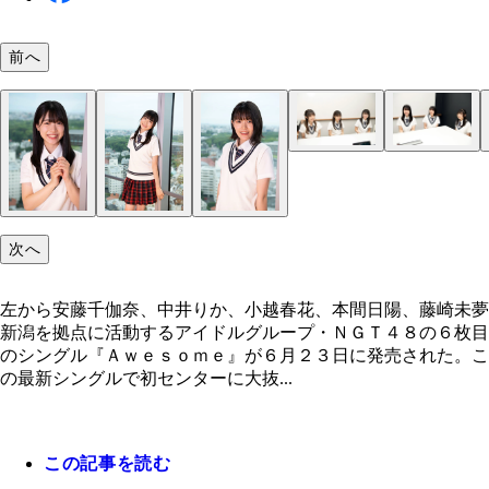
前へ
次へ
左から安藤千伽奈、中井りか、小越春花、本間日陽、藤崎未夢
新潟を拠点に活動するアイドルグループ・ＮＧＴ４８の６枚目
のシングル『Ａｗｅｓｏｍｅ』が６月２３日に発売された。こ
の最新シングルで初センターに大抜...
この記事を読む