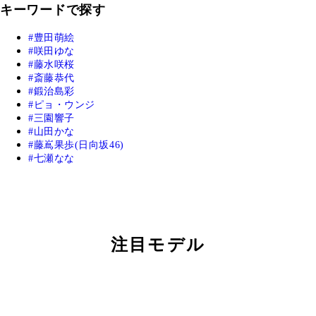
キーワードで探す
豊田萌絵
咲田ゆな
藤水咲桜
斎藤恭代
鍛治島彩
ピョ・ウンジ
三園響子
山田かな
藤嶌果歩(日向坂46)
七瀬なな
注目モデル