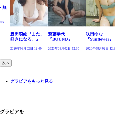
た、
斎藤恭代
咲田ゆな
藤水咲桜『花
』
『BOUND』
『Sunflower』
だまり』
:40
2026年08月02日 12:35
2026年08月02日 12:30
2026年08月02日 12:
次へ
グラビアをもっと見る
グラビアを