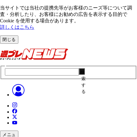
当サイトでは当社の提携先等がお客様のニーズ等について調
査・分析したり、お客様にお勧めの広告を表⽰する⽬的で
Cookie を使⽤する場合があります。
詳しくはこちら
閉じる
検
索
す
る
メニュ