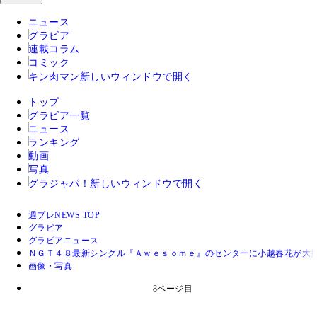
ニュース
グラビア
連載コラム
コミック
キン肉マン
新しいウィンドウで開く
トップ
グラビア一覧
ニュース
ランキング
動画
写真
グラジャパ！
新しいウィンドウで開く
週プレNEWS TOP
グラビア
グラビアニュース
ＮＧＴ４８最新シングル『Ａｗｅｓｏｍｅ』のセンターに小越春花が大
画像・写真
8ページ目