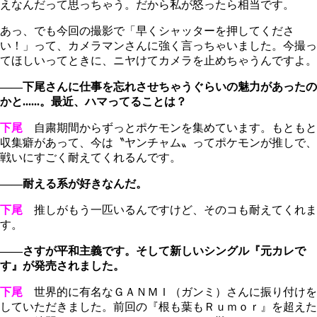
えなんだって思っちゃう。だから私が怒ったら相当です。
あっ、でも今回の撮影で「早くシャッターを押してくださ
い！」って、カメラマンさんに強く言っちゃいました。今撮っ
てほしいってときに、ニヤけてカメラを止めちゃうんですよ。
――下尾さんに仕事を忘れさせちゃうぐらいの魅力があったの
かと......。最近、ハマってることは？
下尾
自粛期間からずっとポケモンを集めています。もともと
収集癖があって、今は〝ヤンチャム〟ってポケモンが推しで、
戦いにすごく耐えてくれるんです。
――耐える系が好きなんだ。
下尾
推しがもう一匹いるんですけど、そのコも耐えてくれま
す。
――さすが平和主義です。そして新しいシングル『元カレで
す』が発売されました。
下尾
世界的に有名なＧＡＮＭＩ（ガンミ）さんに振り付けを
していただきました。前回の『根も葉もＲｕｍｏｒ』を超えた