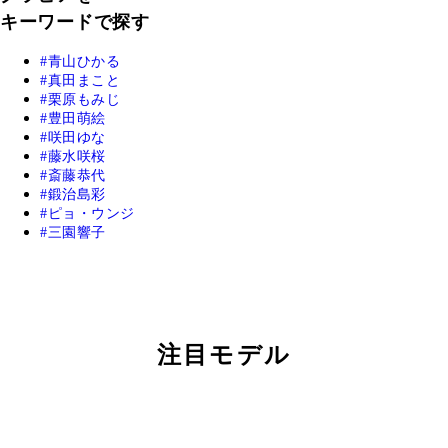
キーワードで探す
青山ひかる
真田まこと
栗原もみじ
豊田萌絵
咲田ゆな
藤水咲桜
斎藤恭代
鍛治島彩
ピョ・ウンジ
三園響子
注目モデル