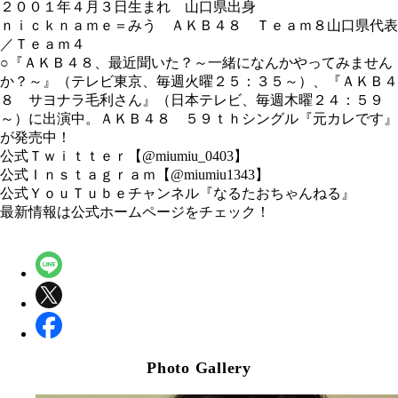
２００１年４月３日生まれ 山口県出身
ｎｉｃｋｎａｍｅ＝みう ＡＫＢ４８ Ｔｅａｍ８山口県代表
／Ｔｅａｍ４
○『ＡＫＢ４８、最近聞いた？～一緒になんかやってみません
か？～』（テレビ東京、毎週火曜２５：３５～）、『ＡＫＢ４
８ サヨナラ毛利さん』（日本テレビ、毎週木曜２４：５９
～）に出演中。ＡＫＢ４８ ５９ｔｈシングル『元カレです』
が発売中！
公式Ｔｗｉｔｔｅｒ【@miumiu_0403】
公式Ｉｎｓｔａｇｒａｍ【@miumiu1343】
公式ＹｏｕＴｕｂｅチャンネル『なるたおちゃんねる』
最新情報は公式ホームページをチェック！
Photo Gallery