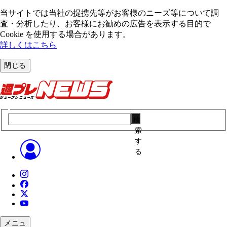
当サイトでは当社の提携先等がお客様のニーズ等について調
査・分析したり、お客様にお勧めの広告を表⽰する⽬的で
Cookie を使⽤する場合があります。
詳しくはこちら
閉じる
検
索
す
る
メニュ