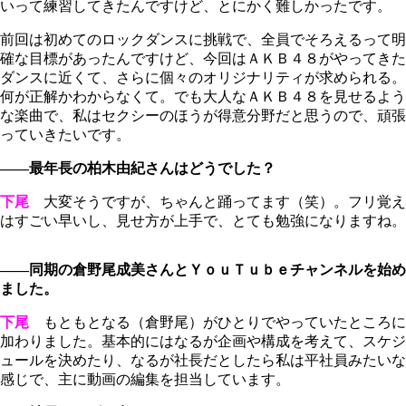
いって練習してきたんですけど、とにかく難しかったです。
前回は初めてのロックダンスに挑戦で、全員でそろえるって明
確な目標があったんですけど、今回はＡＫＢ４８がやってきた
ダンスに近くて、さらに個々のオリジナリティが求められる。
何が正解かわからなくて。でも大人なＡＫＢ４８を見せるよう
な楽曲で、私はセクシーのほうが得意分野だと思うので、頑張
っていきたいです。
――最年長の柏木由紀さんはどうでした？
下尾
大変そうですが、ちゃんと踊ってます（笑）。フリ覚え
はすごい早いし、見せ方が上手で、とても勉強になりますね。
――同期の倉野尾成美さんとＹｏｕＴｕｂｅチャンネルを始め
ました。
下尾
もともとなる（倉野尾）がひとりでやっていたところに
加わりました。基本的にはなるが企画や構成を考えて、スケジ
ュールを決めたり、なるが社長だとしたら私は平社員みたいな
感じで、主に動画の編集を担当しています。