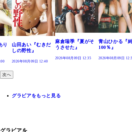
溝端 葵『も
つの、あお
で。』
2026年08月09日 1
麻倉瑞季『夏がそ
青山ひかる『純度
むきだ
うさせた』
100％』
2026年08月09日 12:35
2026年08月09日 12:30
12:40
次へ
グラビアをもっと見る
グラビアを