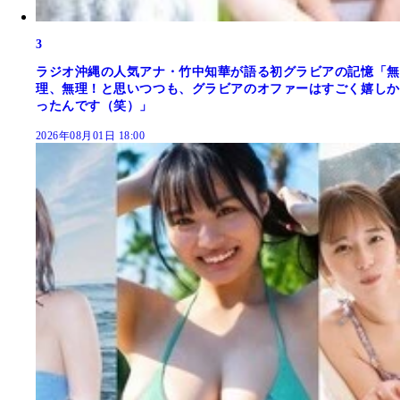
3
ラジオ沖縄の人気アナ・竹中知華が語る初グラビアの記憶「無
理、無理！と思いつつも、グラビアのオファーはすごく嬉しか
ったんです（笑）」
2026年08月01日 18:00