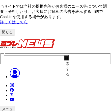
当サイトでは当社の提携先等がお客様のニーズ等について調
査・分析したり、お客様にお勧めの広告を表⽰する⽬的で
Cookie を使⽤する場合があります。
詳しくはこちら
閉じる
検
索
す
る
メニュ