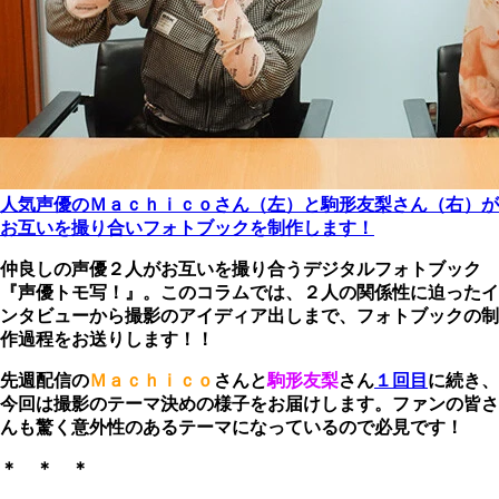
人気声優のＭａｃｈｉｃｏさん（左）と駒形友梨さん（右）が
お互いを撮り合いフォトブックを制作します！
仲良しの声優２人がお互いを撮り合うデジタルフォトブック
『声優トモ写！』。このコラムでは、２人の関係性に迫ったイ
ンタビューから撮影のアイディア出しまで、フォトブックの制
作過程をお送りします！！
先週配信の
Ｍａｃｈｉｃｏ
さんと
駒形友梨
さん
１回目
に続き、
今回は撮影のテーマ決めの様子をお届けします。ファンの皆さ
んも驚く意外性のあるテーマになっているので必見です！
＊ ＊ ＊