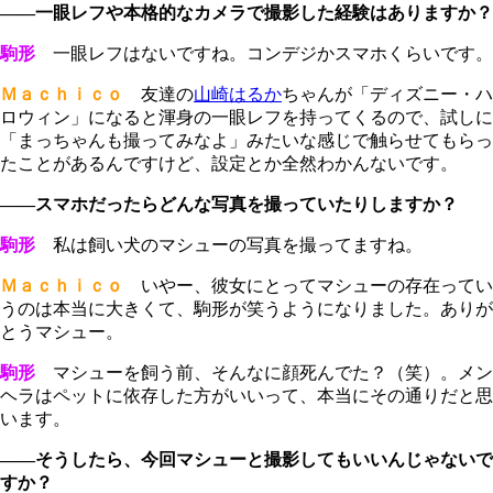
――一眼レフや本格的なカメラで撮影した経験はありますか？
駒形
一眼レフはないですね。コンデジかスマホくらいです。
Ｍａｃｈｉｃｏ
友達の
山崎はるか
ちゃんが「ディズニー・ハ
ロウィン」になると渾身の一眼レフを持ってくるので、試しに
「まっちゃんも撮ってみなよ」みたいな感じで触らせてもらっ
たことがあるんですけど、設定とか全然わかんないです。
――スマホだったらどんな写真を撮っていたりしますか？
駒形
私は飼い犬のマシューの写真を撮ってますね。
Ｍａｃｈｉｃｏ
いやー、彼女にとってマシューの存在ってい
うのは本当に大きくて、駒形が笑うようになりました。ありが
とうマシュー。
駒形
マシューを飼う前、そんなに顔死んでた？（笑）。メン
ヘラはペットに依存した方がいいって、本当にその通りだと思
います。
――そうしたら、今回マシューと撮影してもいいんじゃないで
すか？