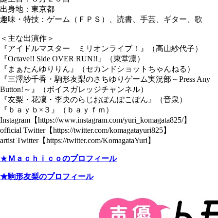
出身地：東京都
趣味・特技：ゲーム（ＦＰＳ）、読書、手芸、ギター、歌
＜主な出演作＞
『アイドルマスター ミリオンライブ！』（高山紗代子）
『Octave!! Side OVER RUN!!』（東堂凛）
『まぁたんゆりりん』（セカンドショットちゃんねる）
『三澤紗千香・駒形友梨のさちゆりゲーム実況部～Press Any
Button!～』（ボイスガレッジチャンネル）
『友梨・花凜・李央のらじおぽんぽこぽん』（音泉）
『ｂａｙｂ×３』（ｂａｙｆｍ）
Instagram【https://www.instagram.com/yuri_komagata825/】
official Twitter【https://twitter.com/komagatayuri825】
artist Twitter【https://twitter.com/KomagataYuri】
★
Ｍａｃｈｉｃｏのプロフィール
★駒形友梨のプロフィール