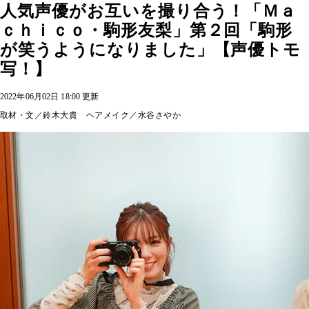
人気声優がお互いを撮り合う！「Ｍａ
ｃｈｉｃｏ・駒形友梨」第２回「駒形
が笑うようになりました」【声優トモ
写！】
2022年06月02日 18:00 更新
取材・文／鈴木大貴 ヘアメイク／水谷さやか