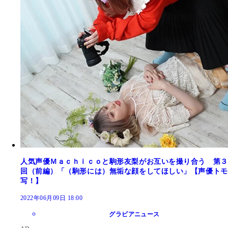
人気声優Ｍａｃｈｉｃｏと駒形友梨がお互いを撮り合う 第３
回（前編）「（駒形には）無垢な顔をしてほしい」【声優トモ
写！】
2022年06月09日 18:00
グラビアニュース