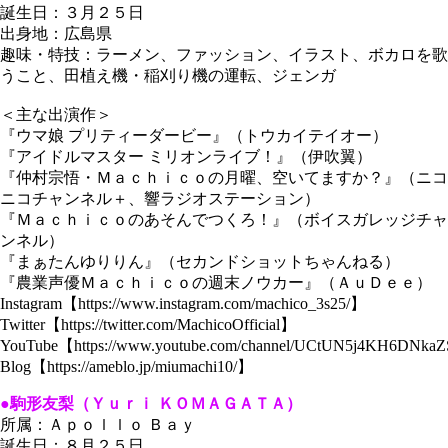
誕生日：３月２５日
出身地：広島県
趣味・特技：ラーメン、ファッション、イラスト、ボカロを歌
うこと、田植え機・稲刈り機の運転、ジェンガ
＜主な出演作＞
『ウマ娘 プリティーダービー』（トウカイテイオー）
『アイドルマスター ミリオンライブ！』（伊吹翼）
『仲村宗悟・Ｍａｃｈｉｃｏの月曜、空いてますか？』（ニコ
ニコチャンネル＋、響ラジオステーション）
『Ｍａｃｈｉｃｏのあそんでつくろ！』（ボイスガレッジチャ
ンネル）
『まぁたんゆりりん』（セカンドショットちゃんねる）
『農業声優Ｍａｃｈｉｃｏの週末ノウカー』（ＡｕＤｅｅ）
Instagram【https://www.instagram.com/machico_3s25/】
Twitter【https://twitter.com/MachicoOfficial】
YouTube【https://www.youtube.com/channel/UCtUN5j4KH6DNk
Blog【https://ameblo.jp/miumachi10/】
●駒形友梨（Ｙｕｒｉ ＫＯＭＡＧＡＴＡ）
所属：Ａｐｏｌｌｏ Ｂａｙ
誕生日：８月２５日