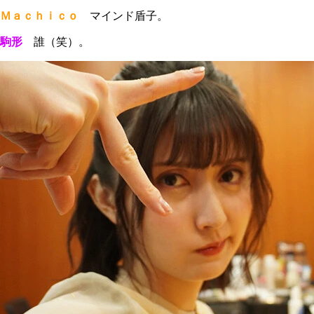
Ｍａｃｈｉｃｏ
マインド盾子。
駒形
誰（笑）。