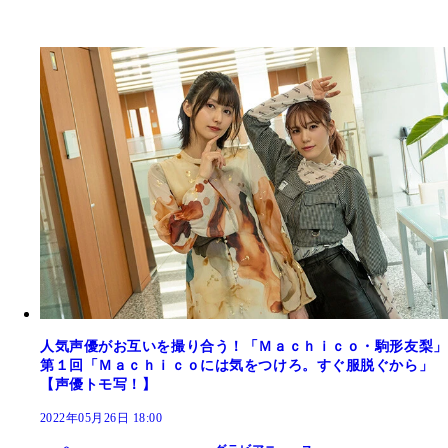
人気声優がお互いを撮り合う！「Ｍａｃｈｉｃｏ・駒形友梨」
第１回「Ｍａｃｈｉｃｏには気をつけろ。すぐ服脱ぐから」
【声優トモ写！】
2022年05月26日 18:00