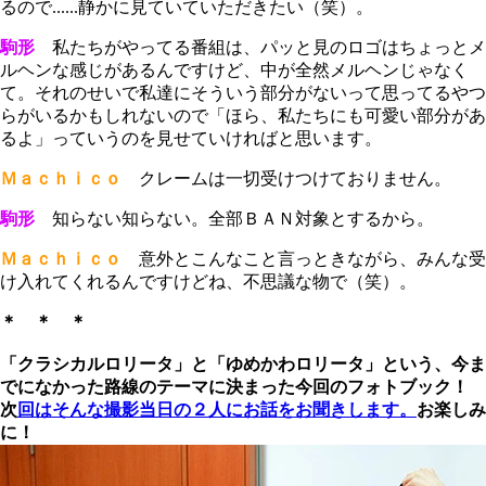
るので......静かに見ていていただきたい（笑）。
駒形
私たちがやってる番組は、パッと見のロゴはちょっとメ
ルヘンな感じがあるんですけど、中が全然メルヘンじゃなく
て。それのせいで私達にそういう部分がないって思ってるやつ
らがいるかもしれないので「ほら、私たちにも可愛い部分があ
るよ」っていうのを見せていければと思います。
Ｍａｃｈｉｃｏ
クレームは一切受けつけておりません。
駒形
知らない知らない。全部ＢＡＮ対象とするから。
Ｍａｃｈｉｃｏ
意外とこんなこと言っときながら、みんな受
け入れてくれるんですけどね、不思議な物で（笑）。
＊ ＊ ＊
「クラシカルロリータ」と「ゆめかわロリータ」という、今ま
でになかった路線のテーマに決まった今回のフォトブック！
次
回はそんな撮影当日の２人にお話をお聞きします。
お楽しみ
に！