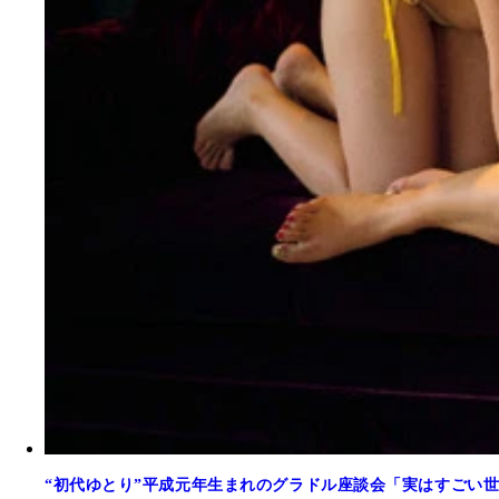
“初代ゆとり”平成元年生まれのグラドル座談会「実はすごい