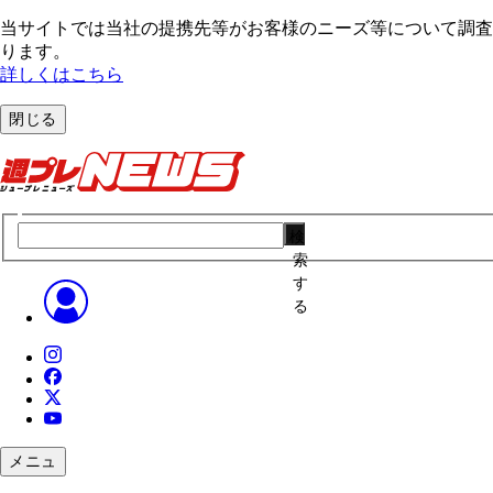
当サイトでは当社の提携先等がお客様のニーズ等について調査・
ります。
詳しくはこちら
閉じる
検
索
す
る
メニュ