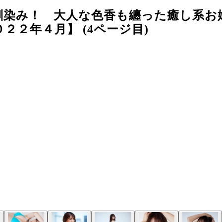
馴染み！ 大人な色香も纏った癒し系お
２年４月】 (4ページ目)