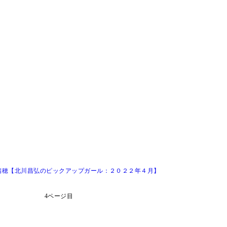
瑞穂【北川昌弘のピックアップガール：２０２２年４月】
4ページ目