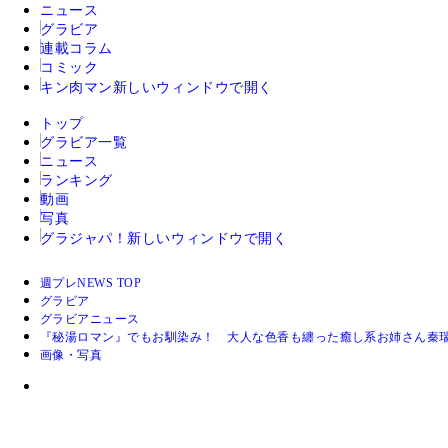
ニュース
グラビア
連載コラム
コミック
キン肉マン
新しいウィンドウで開く
トップ
グラビア一覧
ニュース
ランキング
動画
写真
グラジャパ！
新しいウィンドウで開く
週プレNEWS TOP
グラビア
グラビアニュース
『秘湯ロマン』でもお馴染み！ 大人な色香も纏った癒し系お姉さん秦
画像・写真