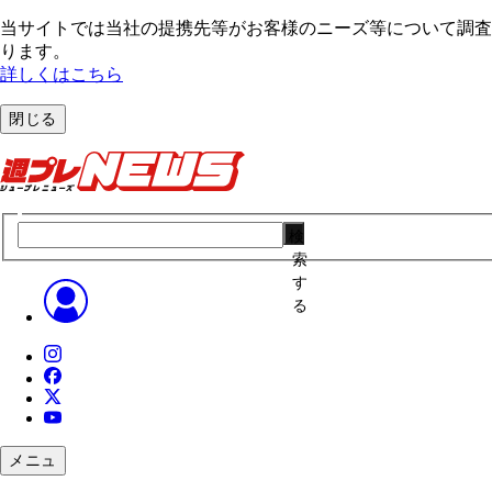
当サイトでは当社の提携先等がお客様のニーズ等について調査・
ります。
詳しくはこちら
閉じる
検
索
す
る
メニュ