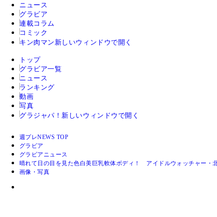
ニュース
グラビア
連載コラム
コミック
キン肉マン
新しいウィンドウで開く
トップ
グラビア一覧
ニュース
ランキング
動画
写真
グラジャパ！
新しいウィンドウで開く
週プレNEWS TOP
グラビア
グラビアニュース
晴れて日の目を見た色白美巨乳軟体ボディ！ アイドルウォッチャー・
画像・写真