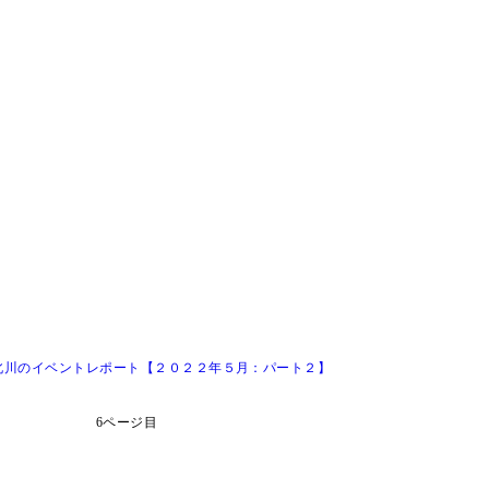
北川のイベントレポート【２０２２年５月：パート２】
6ページ目