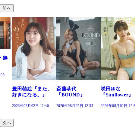
前へ
た、
斎藤恭代
咲田ゆな
藤水咲桜『花
』
『BOUND』
『Sunflower』
だまり』
:40
2026年08月02日 12:35
2026年08月02日 12:30
2026年08月02日 12:
次へ