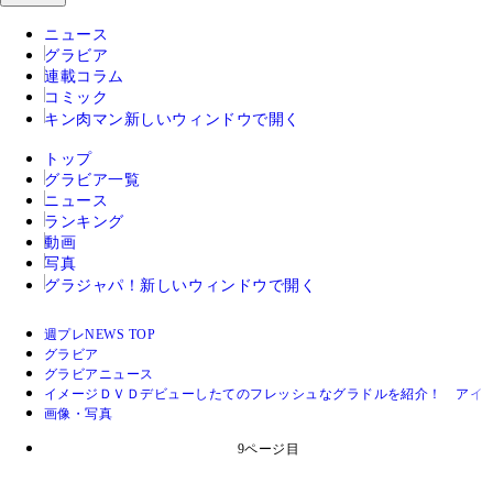
ニュース
グラビア
連載コラム
コミック
キン肉マン
新しいウィンドウで開く
トップ
グラビア一覧
ニュース
ランキング
動画
写真
グラジャパ！
新しいウィンドウで開く
週プレNEWS TOP
グラビア
グラビアニュース
イメージＤＶＤデビューしたてのフレッシュなグラドルを紹介！ アイ
画像・写真
9ページ目