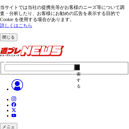
当サイトでは当社の提携先等がお客様のニーズ等について調
査・分析したり、お客様にお勧めの広告を表⽰する⽬的で
Cookie を使⽤する場合があります。
詳しくはこちら
閉じる
検
索
す
る
メニュ