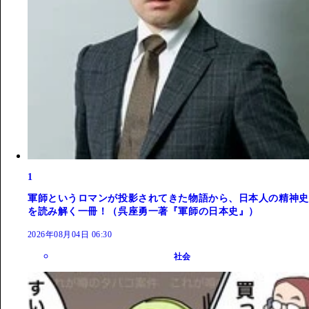
1
軍師というロマンが投影されてきた物語から、日本人の精神史
を読み解く一冊！（呉座勇一著『軍師の日本史』）
2026年08月04日 06:30
社会