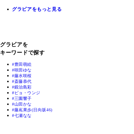
グラビアをもっと見る
グラビアを
キーワードで探す
豊田萌絵
咲田ゆな
藤水咲桜
斎藤恭代
鍛治島彩
ピョ・ウンジ
三園響子
山田かな
藤嶌果歩(日向坂46)
七瀬なな