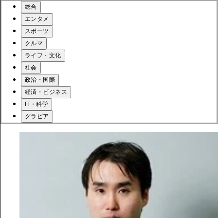
総合
エンタメ
スポーツ
クルマ
ライフ・文化
社会
政治・国際
経済・ビジネス
IT・科学
グラビア