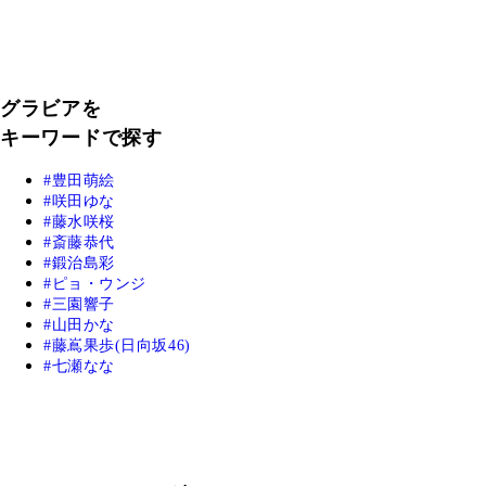
グラビアを
キーワードで探す
豊田萌絵
咲田ゆな
藤水咲桜
斎藤恭代
鍛治島彩
ピョ・ウンジ
三園響子
山田かな
藤嶌果歩(日向坂46)
七瀬なな