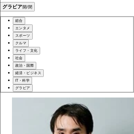
グラビア
開/閉
総合
エンタメ
スポーツ
クルマ
ライフ・文化
社会
政治・国際
経済・ビジネス
IT・科学
グラビア