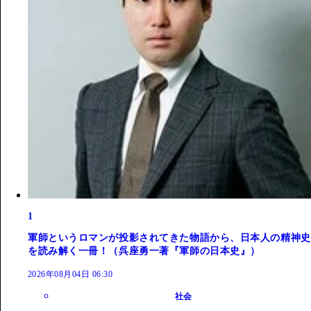
1
軍師というロマンが投影されてきた物語から、日本人の精神史
を読み解く一冊！（呉座勇一著『軍師の日本史』）
2026年08月04日 06:30
社会