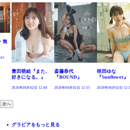
た、
斎藤恭代
咲田ゆな
藤水咲桜『花
』
『BOUND』
『Sunflower』
だまり』
:40
2026年08月02日 12:35
2026年08月02日 12:30
2026年08月02日 12:
次へ
グラビアをもっと見る