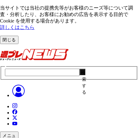
当サイトでは当社の提携先等がお客様のニーズ等について調
査・分析したり、お客様にお勧めの広告を表⽰する⽬的で
Cookie を使⽤する場合があります。
詳しくはこちら
閉じる
検
索
す
る
メニュ