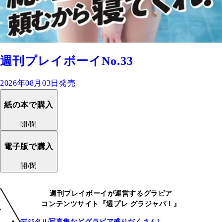
週刊プレイボーイNo.33
2026年08月03日発売
紙の本で購入
開/閉
電子版で購入
開/閉
週刊プレイボーイが運営するグラビア
コンテンツサイト『週プレ グラジャパ！』
デジタル写真集などグラビア盛りだくさん!