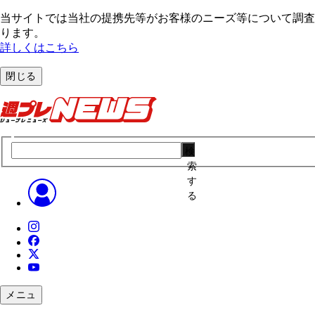
当サイトでは当社の提携先等がお客様のニーズ等について調査・
ります。
詳しくはこちら
閉じる
検
索
す
る
メニュ