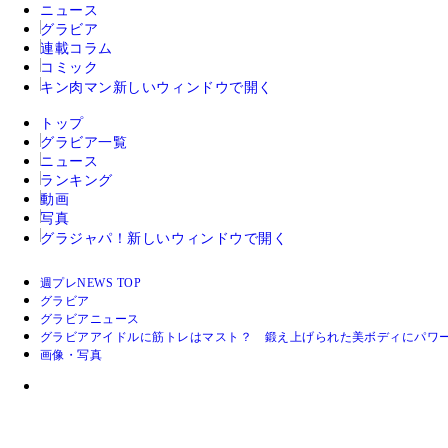
ニュース
グラビア
連載コラム
コミック
キン肉マン
新しいウィンドウで開く
トップ
グラビア一覧
ニュース
ランキング
動画
写真
グラジャパ！
新しいウィンドウで開く
週プレNEWS TOP
グラビア
グラビアニュース
グラビアアイドルに筋トレはマスト？ 鍛え上げられた美ボディにパワー
画像・写真