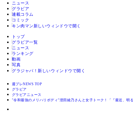
ニュース
グラビア
連載コラム
コミック
キン肉マン
新しいウィンドウで開く
トップ
グラビア一覧
ニュース
ランキング
動画
写真
グラジャパ！
新しいウィンドウで開く
週プレNEWS TOP
グラビア
グラビアニュース
"令和最強のメリハリボディ"澄田綾乃さんと女子トーク！「『最近、明