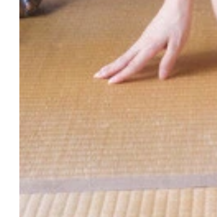
デジタル写真集『ミステリアス』（撮影／桑島智輝
デジタル写真集『あっぷるぱ～い』（撮影／桑島智
『あっぷるぱ～い』 撮影／桑島智輝 価格／110
『ミステリアス』 撮影／桑島智輝 価格／1100
ート」。癒しの笑顔に、ドキドキの近距離に、彼女
た。そして何より本作の見どころは、寄せていない
「裸を見せるより恥ずかしい」そうな。女子グラの