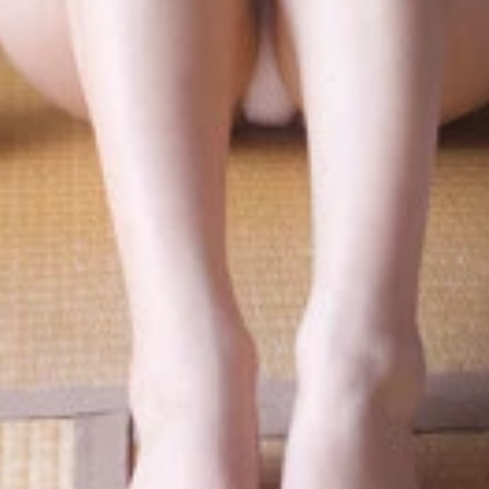
）より。スッキリしたご様子の表情
輝）より。満面の笑みで靴下を捨てる澄田さん
0円（税込） 週プレで初表紙を飾った際の貴重なグラビアをま
円（税込） ブレイク間近とウワサされる澄田さんを、古民家で
感溢れるカットが満載となっております。澄田さんとゴロゴロ
胸。グラビアでは、胸をグッと盛って綺麗に見せる文化があり
二人も惚れ惚れしちゃう美しさなので、絶対に見たほうが良い