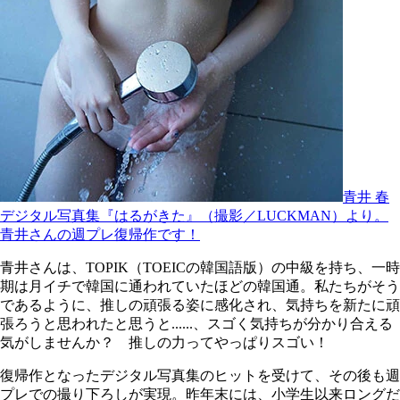
青井 春
デジタル写真集『はるがきた』（撮影／LUCKMAN）より。
青井さんの週プレ復帰作です！
青井さんは、TOPIK（TOEICの韓国語版）の中級を持ち、一時
期は月イチで韓国に通われていたほどの韓国通。私たちがそう
であるように、推しの頑張る姿に感化され、気持ちを新たに頑
張ろうと思われたと思うと......、スゴく気持ちが分かり合える
気がしませんか？ 推しの力ってやっぱりスゴい！
復帰作となったデジタル写真集のヒットを受けて、その後も週
プレでの撮り下ろしが実現。昨年末には、小学生以来ロングだ