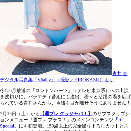
青井 春
デジタル写真集『Vitality』（撮影／HIROKAZU）より
今年6月放送の『ロンドンハーツ』（テレビ東京系）への出演
を皮切りに、バラエティ番組にも進出。着々と活躍の場を広げ
られている青井さんから、今後も目が離せそうにありません！
7月15日（土）から
【週プレ グラジャパ！】
のサブスクリプシ
ョンメニュー『週プレ プラス！』のメインコンテンツ
「＋
Special」
にも初登場。150点以上の完全撮り下ろしカットとス