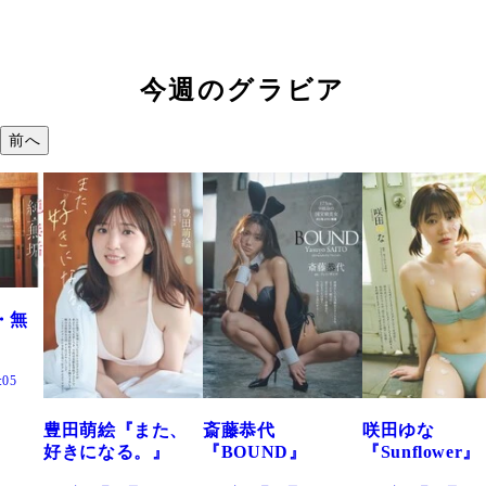
今週のグラビア
前へ
た、
斎藤恭代
咲田ゆな
藤水咲桜『花
』
『BOUND』
『Sunflower』
だまり』