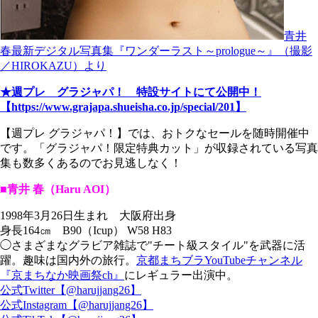
青井
春最新デジタル写真集『ワンダーラスト～prologue～』（撮影
／HIROKAZU）より
★週プレ グラジャパ！ 特設サイトにて公開中！
【https://www.grajapa.shueisha.co.jp/special/201】
【週プレ グラジャパ！】では、おトクなセールを随時開催中
です。「グラジャパ！限定特典カット」が収録されている写真
集も数多くあるのでお見逃しなく！
■青井 春（Haru AOI）
1998年3月26日生まれ 大阪府出身
身長164㎝ B90（Icup） W58 H83
◯さまざまなグラビア雑誌で"チート級スタイル"を武器に活
躍。趣味は国内外の旅行。
京都まちブラYouTubeチャンネル
『京まちなか映画祭ch』
にレギュラー出演中。
公式Twitter【@harujjang26】
公式Instagram【@harujjang26】