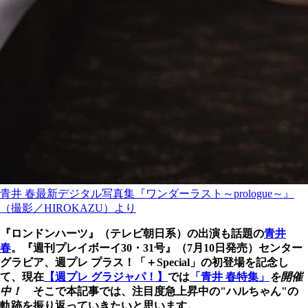
青井 春最新デジタル写真集『ワンダーラスト～prologue～』
（撮影／HIROKAZU）より
『ロンドンハーツ』（テレビ朝日系）の出演も話題の
青井
春
。『週刊プレイボーイ30・31号』（7月10日発売）センター
グラビア、週プレ プラス！「＋Special」の初登場を記念し
て、現在
【週プレ グラジャパ！】
では
「青井 春特集」
を開催
中！
そこで本記事では、注目度急上昇中の"ハルちゃん"の
軌跡を振り返っていきたいと思います。