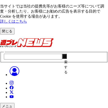
当サイトでは当社の提携先等がお客様のニーズ等について調
査・分析したり、お客様にお勧めの広告を表⽰する⽬的で
Cookie を使⽤する場合があります。
詳しくはこちら
閉じる
検
索
す
る
メニュ