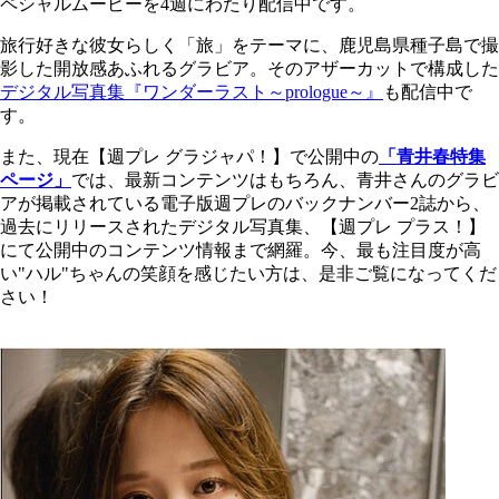
ペシャルムービーを4週にわたり配信中です。
旅行好きな彼女らしく「旅」をテーマに、鹿児島県種子島で撮
影した開放感あふれるグラビア。そのアザーカットで構成した
デジタル写真集『ワンダーラスト～prologue～』
も配信中で
す。
また、現在【週プレ グラジャパ！】で公開中の
「青井春特集
ページ」
では、最新コンテンツはもちろん、青井さんのグラビ
アが掲載されている電子版週プレのバックナンバー2誌から、
過去にリリースされたデジタル写真集、【週プレ プラス！】
にて公開中のコンテンツ情報まで網羅。今、最も注目度が高
い"ハル"ちゃんの笑顔を感じたい方は、是非ご覧になってくだ
さい！