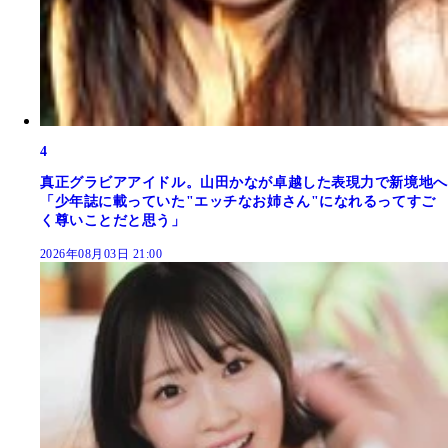
4
真正グラビアアイドル。山田かなが卓越した表現力で新境地へ
「少年誌に載っていた"エッチなお姉さん"になれるってすご
く尊いことだと思う」
2026年08月03日 21:00