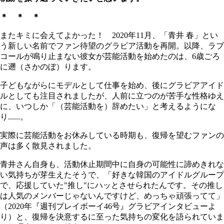
＊ ＊ ＊
またキミに会えてよかった！ 2020年11月、「青井 春」とい
う新しい名前でファン待望のグラビア活動を再開。以降、ラブ
コールが鳴り止まない彼女が芸能活動を始めたのは、6歳ごろ
に遡（さかのぼ）ります。
子どもながらにモデルとして仕事を始め、後にグラビアアイド
ルとしても注目されましたが、人前に立つのが苦手な性格ゆえ
に、いつしか「（芸能活動を）辞めたい」と考えるようにな
り......。
実際に芸能活動をお休みしている時期も、復帰を望むファンの
声は多く散見されました。
青井さん自身も、活動休止期間中に自身の可能性に諦めきれな
い気持ちが芽生えたそうで、「好きな韓国のアイドルグループ
で、応援していた"推し"にハッとさせられたんです。その推し
は人気のメンバーじゃないんですけど、めっちゃ頑張ってて」
（2020年『週刊プレイボーイ46号』グラビアインタビューよ
り）と、復帰を決意するに至った気持ちの変化を語られていま