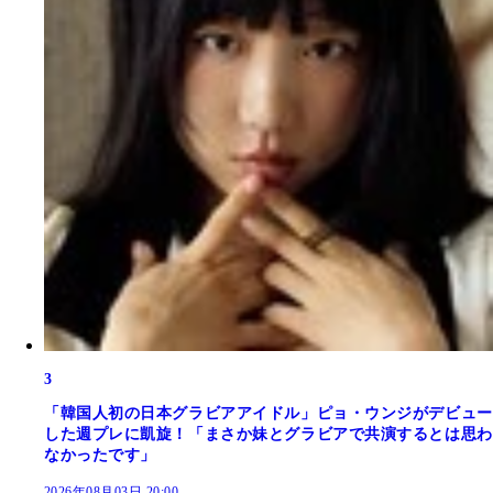
3
「韓国人初の日本グラビアアイドル」ピョ・ウンジがデビュー
した週プレに凱旋！「まさか妹とグラビアで共演するとは思わ
なかったです」
2026年08月03日 20:00