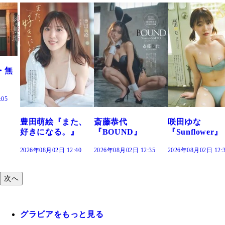
た、
斎藤恭代
咲田ゆな
藤水咲桜『花
』
『BOUND』
『Sunflower』
だまり』
:40
2026年08月02日 12:35
2026年08月02日 12:30
2026年08月02日 12:
次へ
グラビアをもっと見る