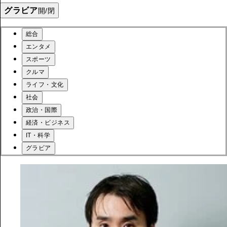
グラビア
開/閉
総合
エンタメ
スポーツ
クルマ
ライフ・文化
社会
政治・国際
経済・ビジネス
IT・科学
グラビア