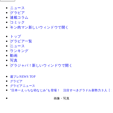
ニュース
グラビア
連載コラム
コミック
キン肉マン
新しいウィンドウで開く
トップ
グラビア一覧
ニュース
ランキング
動画
写真
グラジャパ！
新しいウィンドウで開く
週プレNEWS TOP
グラビア
グラビアニュース
"日本一えっちな幼なじみ"も登場！ 注目すべきグラドル新勢力３人【
画像・写真