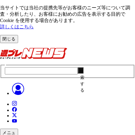
当サイトでは当社の提携先等がお客様のニーズ等について調
査・分析したり、お客様にお勧めの広告を表⽰する⽬的で
Cookie を使⽤する場合があります。
詳しくはこちら
閉じる
検
索
す
る
メニュ