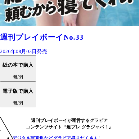
週刊プレイボーイNo.33
2026年08月03日発売
紙の本で購入
開/閉
電子版で購入
開/閉
週刊プレイボーイが運営するグラビア
コンテンツサイト『週プレ グラジャパ！』
デジタル写真集などグラビア盛りだくさん!