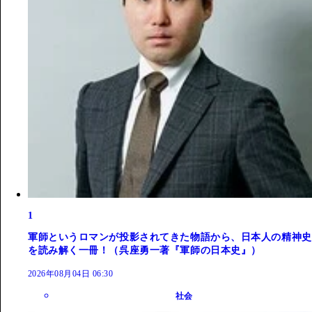
1
軍師というロマンが投影されてきた物語から、日本人の精神史
を読み解く一冊！（呉座勇一著『軍師の日本史』）
2026年08月04日 06:30
社会