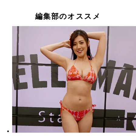
片岡未優
片岡未優
片岡未優
紫月なな
紫月なな
紫月なな
宮越虹海
宮越虹海
宮越虹海
編集部のオススメ