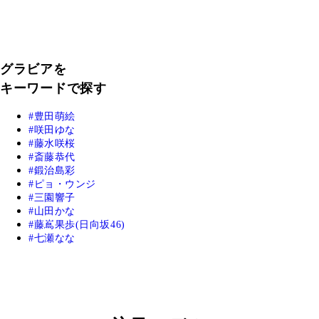
グラビアを
キーワードで探す
豊田萌絵
咲田ゆな
藤水咲桜
斎藤恭代
鍛治島彩
ピョ・ウンジ
三園響子
山田かな
藤嶌果歩(日向坂46)
七瀬なな