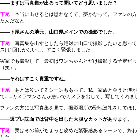
――まずは写真集が出るって聞いてどう思いました？
下尾
本当に出せるとは思わなくて、夢かなって。ファンの方の
たんだなと。
――下尾さんの地元、山口県メインでの撮影でした。
下尾
写真集を出すとしたら絶対に山口で撮影したいと思って
スは1回しかないし、すごく緊張しました。
実家でも撮影して、最初はワンちゃんとだけ撮影する予定だった
（笑）。
――それはすごく貴重ですね。
下尾
あとは泣いてるシーンもあって。私、家族と会うと涙が
て......カメラマンさんが急いでカメラを出して、写してくれま
ファンの方には写真集を見て、撮影場所の聖地巡礼をしてほし
――週プレ誌面では背中を出した大胆なカットがあります。
下尾
実はその前がちょっと攻めた緊張感あるシーンで、終わ
した。