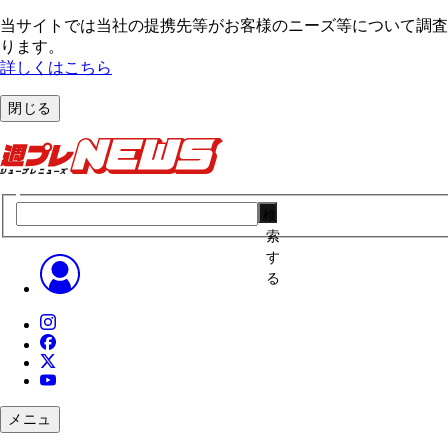
当サイトでは当社の提携先等がお客様のニーズ等について調査・
ります。
詳しくはこちら
閉じる
検
索
す
る
メニュ