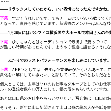
――リラックスしていたから、いい表情になったんですかね。
下尾
すごくうれしいです。でもチーム8でいろいろ教えてく
となって、責任も感じています。新選抜のメンバーはみんな後
――1月26日にはパシフィコ横浜国立大ホールで本田さんの卒
下尾
ひぃちゃんとはオーディションで最後まで競っていて、
が難しい時期があったんです。ようやく普通に話せるようにな
――ふたりでのラストパフォーマンスを楽しみにしています。
下尾
AKB48としては、去年は卒業発表がたくさんあって、
変化を正解にしていきたい」と話していて、そのとおりだなと
個人としては、去年はソロのお仕事もグループとしてのお仕事も
ル）の登録者数を10万人にして、銀の盾をもらいたいですね。
あとは山口県のお仕事をもっとやりたい。写真集は、山口の魅
そうそう、新年に山口新聞さんで山口出身の著名人が色紙を