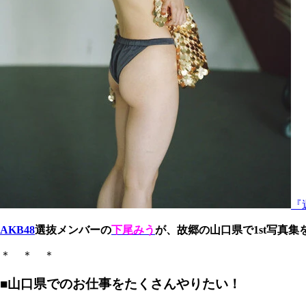
『
AKB48
選抜メンバーの
下尾みう
が、故郷の山口県で1st写真
＊ ＊ ＊
■山口県でのお仕事をたくさんやりたい！