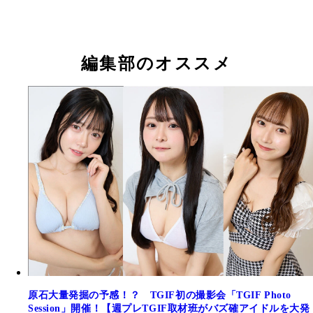
仲原ちえ（なかはら・ちえ）
藤宮ゆな（ふじみや・ゆな）／おちゃメンタル☆パ
るな
ィー
編集部のオススメ
原石大量発掘の予感！？ TGIF初の撮影会「TGIF Photo
Session」開催！【週プレTGIF取材班がバズ確アイドルを大発