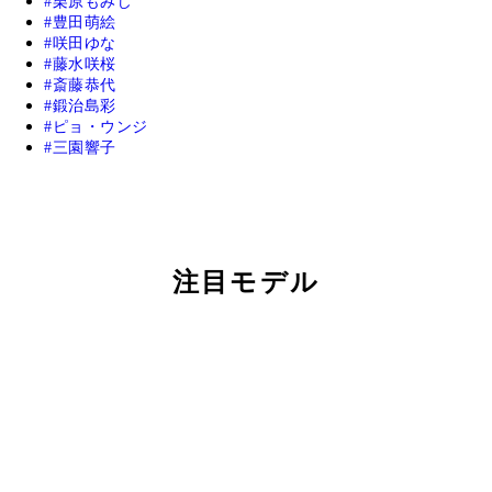
栗原もみじ
豊田萌絵
咲田ゆな
藤水咲桜
斎藤恭代
鍛治島彩
ピョ・ウンジ
三園響子
注目モデル