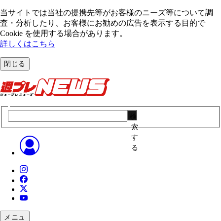
当サイトでは当社の提携先等がお客様のニーズ等について調
査・分析したり、お客様にお勧めの広告を表⽰する⽬的で
Cookie を使⽤する場合があります。
詳しくはこちら
閉じる
検
索
す
る
メニュ