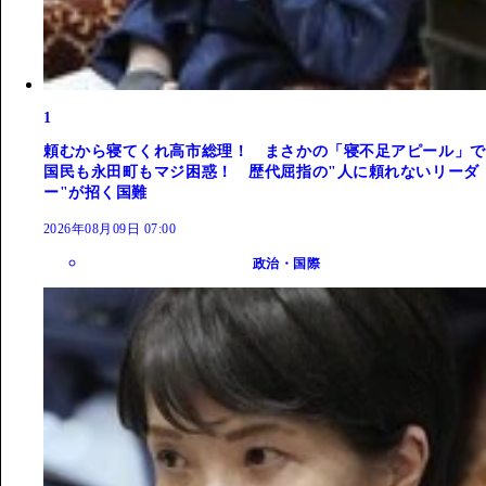
1
頼むから寝てくれ高市総理！ まさかの「寝不足アピール」で
国民も永田町もマジ困惑！ 歴代屈指の"人に頼れないリーダ
ー"が招く国難
2026年08月09日 07:00
政治・国際