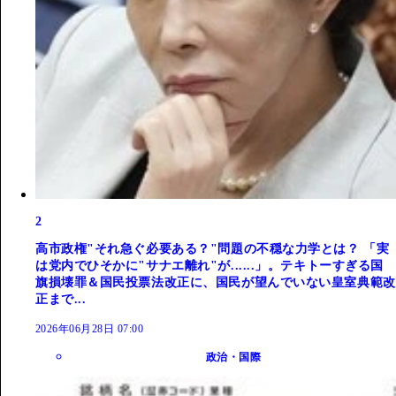
2
高市政権"それ急ぐ必要ある？"問題の不穏な力学とは？ 「実
は党内でひそかに"サナエ離れ"が......」。テキトーすぎる国
旗損壊罪＆国民投票法改正に、国民が望んでいない皇室典範改
正まで...
2026年06月28日 07:00
政治・国際