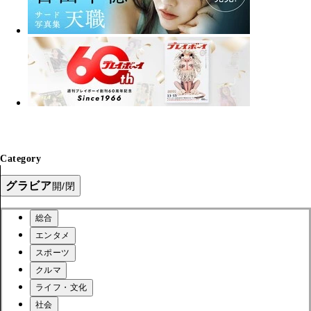
Category
グラビア
開/閉
総合
エンタメ
スポーツ
クルマ
ライフ・文化
社会