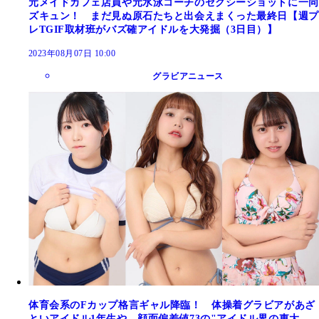
元メイドカフェ店員や元水泳コーチのセクシーショットに一同
ズキュン！ まだ見ぬ原石たちと出会えまくった最終日【週プ
レTGIF取材班がバズ確アイドルを大発掘（3日目）】
2023年08月07日 10:00
グラビアニュース
体育会系のFカップ格言ギャル降臨！ 体操着グラビアがあざ
といアイドル1年生や、顔面偏差値73の"アイドル界の東大