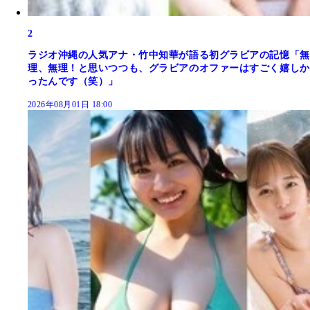
2
ラジオ沖縄の人気アナ・竹中知華が語る初グラビアの記憶「無
理、無理！と思いつつも、グラビアのオファーはすごく嬉しか
ったんです（笑）」
2026年08月01日 18:00