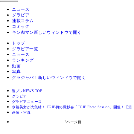
ニュース
グラビア
連載コラム
コミック
キン肉マン
新しいウィンドウで開く
トップ
グラビア一覧
ニュース
ランキング
動画
写真
グラジャパ！
新しいウィンドウで開く
週プレNEWS TOP
グラビア
グラビアニュース
水着美女が大集結！ TGIF初の撮影会「TGIF Photo Session」開
画像・写真
3ページ目