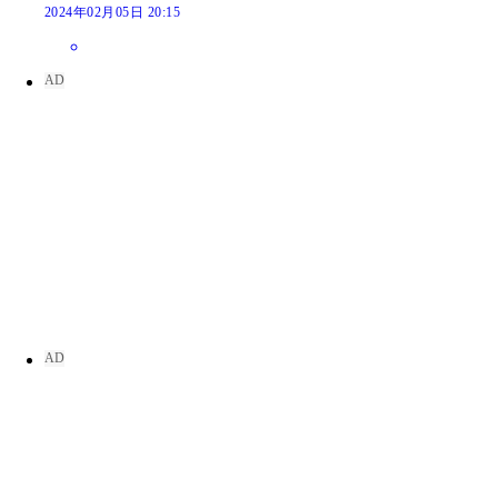
2024年02月05日 20:15
仲原ちえ（なかはら・ちえ）
藤宮ゆな（ふじみや・ゆな）／おちゃメンタル☆パ
るな