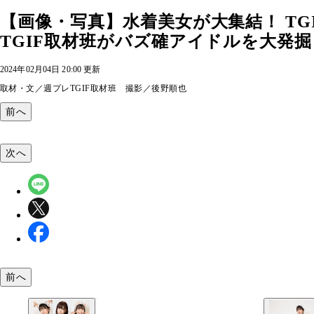
【画像・写真】水着美女が大集結！ TGIF初
TGIF取材班がバズ確アイドルを大発掘・
2024年02月04日 20:00 更新
取材・文／週プレTGIF取材班 撮影／後野順也
前へ
次へ
前へ