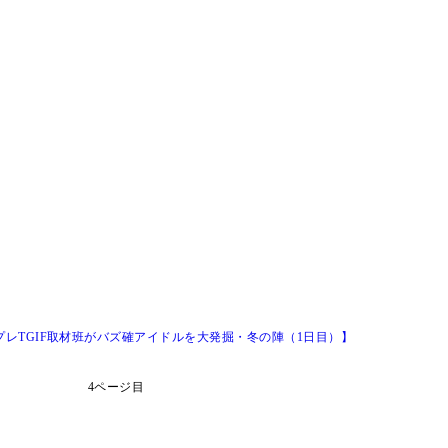
催！【週プレTGIF取材班がバズ確アイドルを大発掘・冬の陣（1日目）】
4ページ目