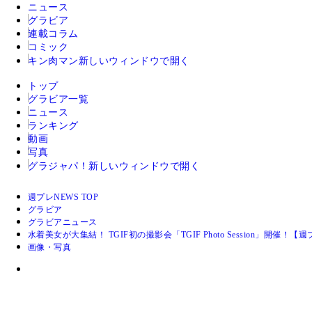
ニュース
グラビア
連載コラム
コミック
キン肉マン
新しいウィンドウで開く
トップ
グラビア一覧
ニュース
ランキング
動画
写真
グラジャパ！
新しいウィンドウで開く
週プレNEWS TOP
グラビア
グラビアニュース
水着美女が大集結！ TGIF初の撮影会「TGIF Photo Session」開
画像・写真