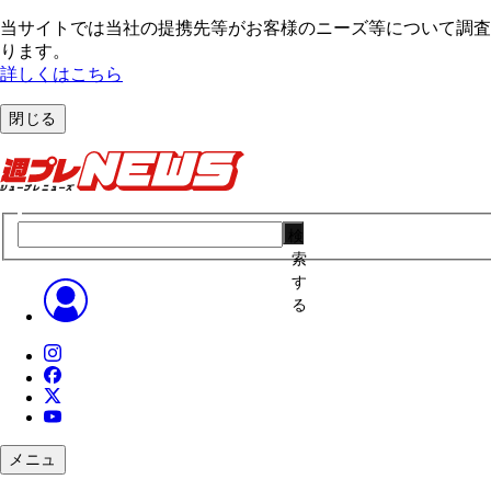
当サイトでは当社の提携先等がお客様のニーズ等について調査・
ります。
詳しくはこちら
閉じる
検
索
す
る
メニュ