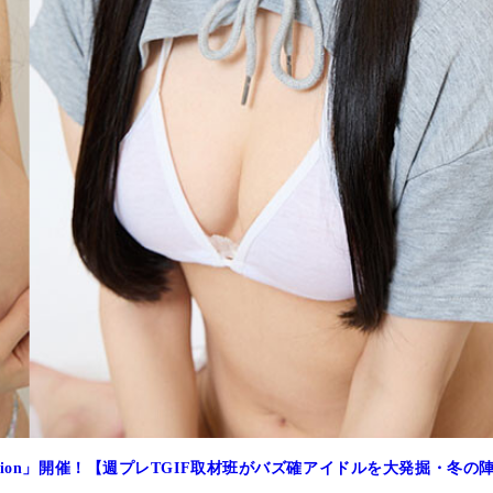
Session」開催！【週プレTGIF取材班がバズ確アイドルを大発掘・冬の