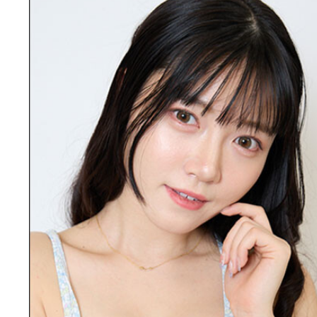
「TGIF Photo Session」バズ確3人組（1日目）