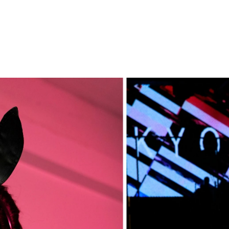
マ）より。裸に革ジャン羽織っていかにもな感じじゃん。
MAN）
100円（税込） 「恥ずかしがるバニーガール姿」がSNSでバ
0円（税込） ワイルド&ビューティーをテーマに、タバコやお酒
バニーガールの衣装で構成されているバニバニバニーな一冊。
上がりとなっています。脱ぎっぷりも前作以上。胸もお尻も大