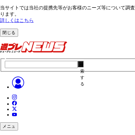
当サイトでは当社の提携先等がお客様のニーズ等について調査・
ります。
詳しくはこちら
閉じる
検
索
す
る
メニュ