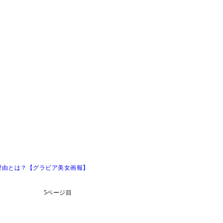
理由とは？【グラビア美女画報】
5ページ目