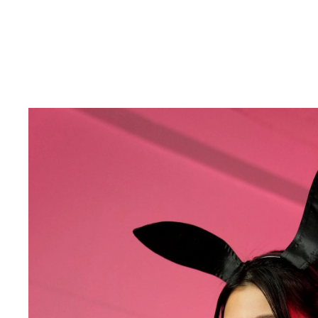
ときちゃん
デジタル写真集『toxic』（撮影／カノウリョウマ）
デジタル写真集『toxic』（撮影／カノウリョウ
デジタル写真集『バニバニバニー』（撮影／LUCK
『バニバニバニー』 撮影／LUCKMAN 価格／1
『toxic』 撮影／カノウリョウマ 価格／110
ルから、チャイナ風、まさかの逆バニーまで、全編
風呂に飛び込んでしまうなど、かなりワイルドな仕
されよう。