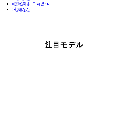
藤嶌果歩(日向坂46)
七瀬なな
注目モデル