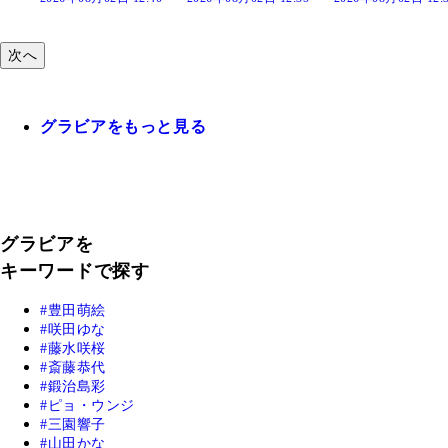
次へ
グラビアをもっと見る
グラビアを
キーワードで探す
豊田萌絵
咲田ゆな
藤水咲桜
斎藤恭代
鍛治島彩
ピョ・ウンジ
三園響子
山田かな