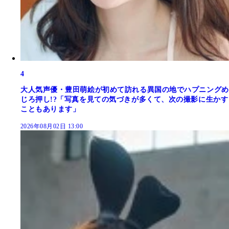
4
大人気声優・豊田萌絵が初めて訪れる異国の地でハプニングめ
じろ押し!?「写真を見ての気づきが多くて、次の撮影に生かす
こともあります」
2026年08月02日 13:00