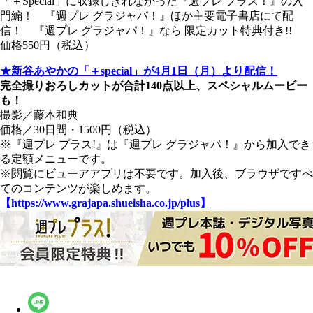
「＋Special」に収録しきれなかった『週プレ プラス！』の入
門編！ 『週プレ グラジャパ！』ほか主要電子書店にて配
信！ 『週プレ グラジャパ！』なら 限定カット特典付き!!
価格550円（税込）
★新谷あやかの「＋special」が4月1日（月）より配信！
完全撮りおろしカットが合計140点以上、スペシャルムービー
も！
撮影／藤本和典
価格／30日間・1500円（税込）
※『週プレ プラス!』は『週プレ グラジャパ！』から加入でき
る定額メニューです。
※閲覧にビューアアプリは不要です。加入後、ブラウザですべ
てのコンテンツが楽しめます。
【https://www.grajapa.shueisha.co.jp/plus】