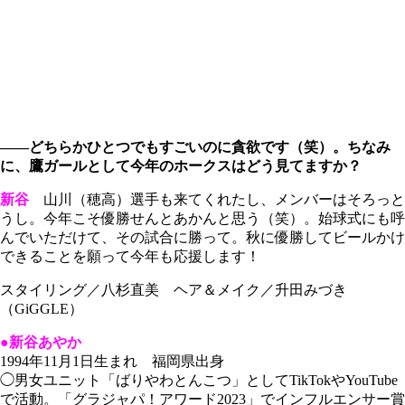
――どちらかひとつでもすごいのに貪欲です（笑）。ちなみ
に、鷹ガールとして今年のホークスはどう見てますか？
新谷
山川（穂高）選手も来てくれたし、メンバーはそろっと
うし。今年こそ優勝せんとあかんと思う（笑）。始球式にも呼
んでいただけて、その試合に勝って。秋に優勝してビールかけ
できることを願って今年も応援します！
スタイリング／八杉直美 ヘア＆メイク／升田みづき
（GiGGLE）
●新谷あやか
1994年11月1日生まれ 福岡県出身
◯男女ユニット「ばりやわとんこつ」としてTikTokやYouTube
で活動。「グラジャパ！アワード2023」でインフルエンサー賞