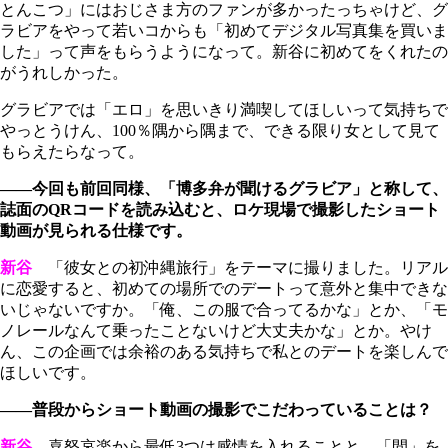
とんこつ」にはおじさま方のファンが多かったっちゃけど、グ
ラビアをやって若いコからも「初めてデジタル写真集を買いま
した」って声をもらうようになって。新谷に初めてをくれたの
がうれしかった。
グラビアでは「エロ」を思いきり満喫してほしいって気持ちで
やっとうけん、100％隅から隅まで、できる限り女として見て
もらえたらなって。
――今回も前回同様、「博多弁が聞けるグラビア」と称して、
誌面のQRコードを読み込むと、ロケ現場で撮影したショート
動画が見られる仕様です。
新谷
「彼女との初沖縄旅行」をテーマに撮りました。リアル
に恋愛すると、初めての場所でのデートって意外と集中できな
いじゃないですか。「俺、この服で合ってるかな」とか、「モ
ノレールなんて乗ったことないけど大丈夫かな」とか。やけ
ん、この企画では余裕のある気持ちで私とのデートを楽しんで
ほしいです。
――普段からショート動画の撮影でこだわっていることは？
新谷
喜怒哀楽から最低3つは感情を入れることと、「間」を