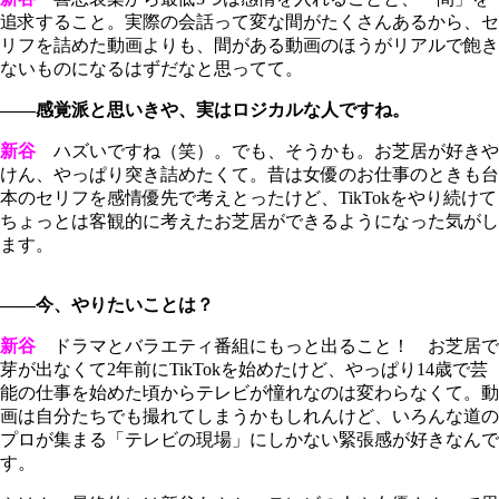
追求すること。実際の会話って変な間がたくさんあるから、セ
リフを詰めた動画よりも、間がある動画のほうがリアルで飽き
ないものになるはずだなと思ってて。
――感覚派と思いきや、実はロジカルな人ですね。
新谷
ハズいですね（笑）。でも、そうかも。お芝居が好きや
けん、やっぱり突き詰めたくて。昔は女優のお仕事のときも台
本のセリフを感情優先で考えとったけど、TikTokをやり続けて
ちょっとは客観的に考えたお芝居ができるようになった気がし
ます。
――今、やりたいことは？
新谷
ドラマとバラエティ番組にもっと出ること！ お芝居で
芽が出なくて2年前にTikTokを始めたけど、やっぱり14歳で芸
能の仕事を始めた頃からテレビが憧れなのは変わらなくて。動
画は自分たちでも撮れてしまうかもしれんけど、いろんな道の
プロが集まる「テレビの現場」にしかない緊張感が好きなんで
す。