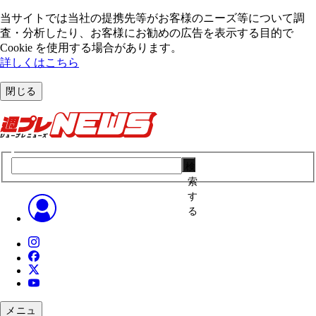
当サイトでは当社の提携先等がお客様のニーズ等について調
査・分析したり、お客様にお勧めの広告を表⽰する⽬的で
Cookie を使⽤する場合があります。
詳しくはこちら
閉じる
検
索
す
る
メニュ