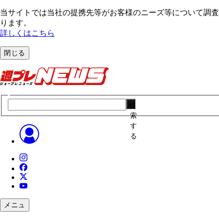
当サイトでは当社の提携先等がお客様のニーズ等について調査・
ります。
詳しくはこちら
閉じる
検
索
す
る
メニュ