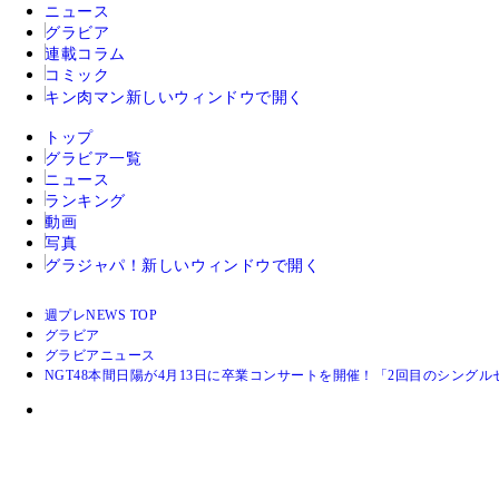
ニュース
グラビア
連載コラム
コミック
キン肉マン
新しいウィンドウで開く
トップ
グラビア一覧
ニュース
ランキング
動画
写真
グラジャパ！
新しいウィンドウで開く
週プレNEWS TOP
グラビア
グラビアニュース
NGT48本間日陽が4月13日に卒業コンサートを開催！「2回目のシング