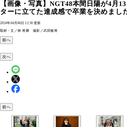
【画像・写真】NGT48本間日陽が4月
ターに立てた達成感で卒業を決めまし
2024年04月06日 12:30 更新
取材・文／林 将勝 撮影／武田敏将
前へ
次へ
前へ