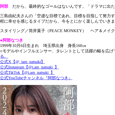
阿部
だから、最終的なゴールはないんです。「ドラマに出た
三島由紀夫さんの「空虚な目標であれ、目標を目指して努力す
程に幸せを感じるタイプだから、今をとにかく楽しんでいきま
スタイリング／筒井葉子（PEACE MONKEY） ヘア＆メ
●阿部なつき
1999年10月6日生まれ 埼玉県出身 身長160㎝
○モデルやインフルエンサー、タレントとして活躍の幅を広げている
る。
公式X【@_iam_natsuki】
公式Instagram【@i.am_natsuki_】
公式TikTok【@i.am_natsuki_】
公式YouTubeチャンネル『阿部なつき』