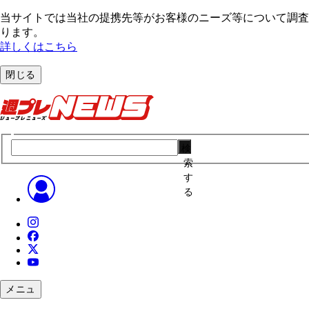
当サイトでは当社の提携先等がお客様のニーズ等について調査・
ります。
詳しくはこちら
閉じる
検
索
す
る
メニュ