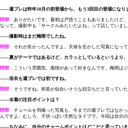
――週プレは昨年10月の初登場から、もう3回目の登場になり
阿部
ありがたいです。最初は戸惑うこともありましたけど、
なって。撮影中も「サークルみたいだよね」って話していまし
――撮影時はまだ梅雨でしたね。
阿部
それが良かったんですよ。天候を生かした写真になって
――夏がテーマではあるけど、カラッとしているというより、
阿部
こういう雰囲気、風情があって好きなんです。梅雨はジ
――浴衣も週プレでは初ですね。
阿部
そうですね。和装が似合いそうな顔立ちだと言っていた
――水着の注目ポイントは？
阿部
チュールを羽織った写真も、今までの週プレではなかっ
んですよ。むしろ、子供っぽい天然なタイプで。今回は自分の
――ちなみに、自分のチャームポイントはどこだと思っていま