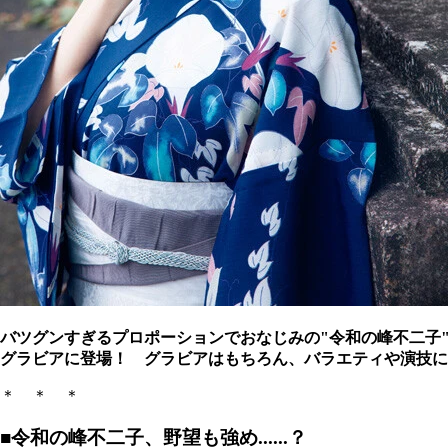
バツグンすぎるプロポーションでおなじみの"令和の峰不二子
グラビアに登場！ グラビアはもちろん、バラエティや演技に
＊ ＊ ＊
■令和の峰不二子、野望も強め......？