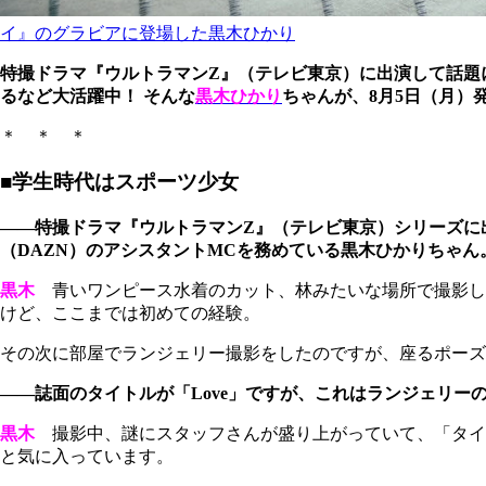
イ』のグラビアに登場した黒木ひかり
特撮ドラマ『ウルトラマンZ』（テレビ東京）に出演して話題
るなど大活躍中！ そんな
黒木ひかり
ちゃんが、8月5日（月）
＊ ＊ ＊
■学生時代はスポーツ少女
――特撮ドラマ『ウルトラマンZ』（テレビ東京）シリーズに
（DAZN）のアシスタントMCを務めている黒木ひかりちゃ
黒木
青いワンピース水着のカット、林みたいな場所で撮影したん
けど、ここまでは初めての経験。
その次に部屋でランジェリー撮影をしたのですが、座るポーズ
――誌面のタイトルが「Love」ですが、これはランジェリー
黒木
撮影中、謎にスタッフさんが盛り上がっていて、「タイトル
と気に入っています。