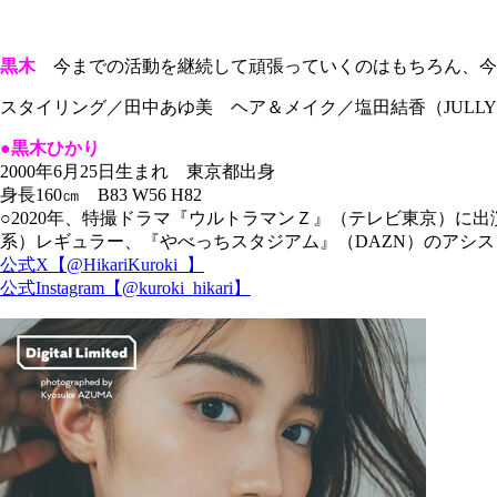
黒木
今までの活動を継続して頑張っていくのはもちろん、今
スタイリング／田中あゆ美 ヘア＆メイク／塩田結香（JULL
●黒木ひかり
2000年6月25日生まれ 東京都出身
身長160㎝ B83 W56 H82
○2020年、特撮ドラマ『ウルトラマンＺ』（テレビ東京）に
系）レギュラー、『やべっちスタジアム』（DAZN）のアシス
公式X【@HikariKuroki_】
公式Instagram【@kuroki_hikari】