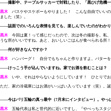
――撮影中、テーブルサッカーで対戦したり、「黒ひげ危機一
黒木
バスケやスケボーもやりました！ こんな自由でいいの
ました（笑）。
――誌面でのいろんな表情を見ても、楽しんでいたのがわかり
黒木
今回は夏！って感じだったので、次は冬の撮影を。私、
うな所がいいですね。あと、おいしいごはんが食べられる所！
――何が好きなんですか？
黒木
ハンバーグ！ 自分でもちゃんと作りますよ。バターを
――けっこう手が込んでいますね。家でお酒を飲むことは？
黒木
いや、それはやらないようにしています！ ひとりでお
ただ、家の冷蔵庫にはお酒がいっぱい入っています（笑）。誕
――今はパリ五輪の真っ最中（7月末にインタビュー）。やっ
黒木
五輪代表は私と世代的に近いですし、『やべっちスタジ