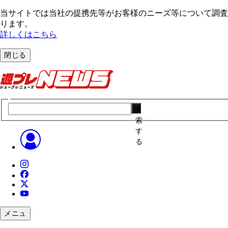
当サイトでは当社の提携先等がお客様のニーズ等について調査・
ります。
詳しくはこちら
閉じる
検
索
す
る
メニュ