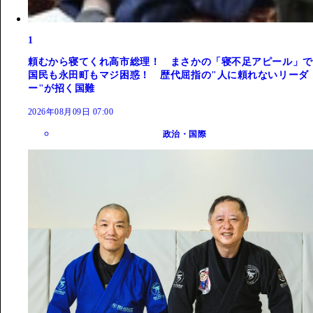
1
頼むから寝てくれ高市総理！ まさかの「寝不足アピール」で
国民も永田町もマジ困惑！ 歴代屈指の"人に頼れないリーダ
ー"が招く国難
2026年08月09日 07:00
政治・国際