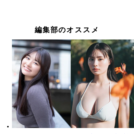
『週刊プレイボーイ』2023年50号（撮影／前康輔
『週刊プレイボーイ』2023年50号（撮影／前康輔
『週刊プレイボーイ』2025年1・2号（撮影／前康
り
豊島心桜
豊島心桜
編集部のオススメ