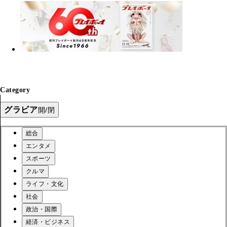
Category
グラビア
開/閉
総合
エンタメ
スポーツ
クルマ
ライフ・文化
社会
政治・国際
経済・ビジネス