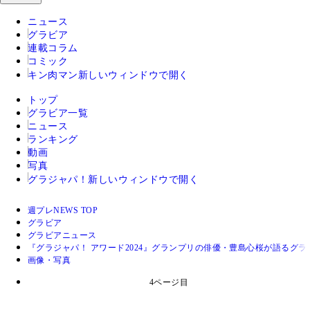
ニュース
グラビア
連載コラム
コミック
キン肉マン
新しいウィンドウで開く
トップ
グラビア一覧
ニュース
ランキング
動画
写真
グラジャパ！
新しいウィンドウで開く
週プレNEWS TOP
グラビア
グラビアニュース
『グラジャパ！ アワード2024』グランプリの俳優・豊島心桜が語るグ
画像・写真
4ページ目