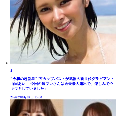
4
"令和の超新星"でIカップバストが武器の新世代グラビアン・
山田あい 「今回の週プレさんは過去最大露出で、楽しみでウ
キウキしていました」
2026年08月09日 13:00