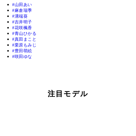
山田あい
麻倉瑞季
溝端葵
吉井明子
花咲楓香
青山ひかる
真田まこと
栗原もみじ
豊田萌絵
咲田ゆな
注目モデル