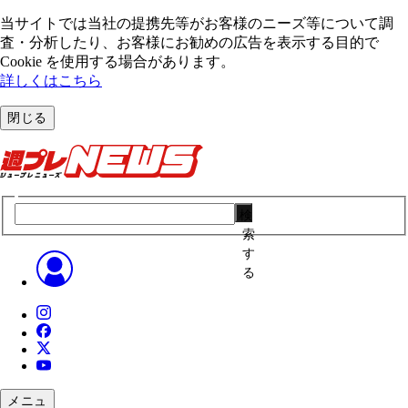
当サイトでは当社の提携先等がお客様のニーズ等について調
査・分析したり、お客様にお勧めの広告を表⽰する⽬的で
Cookie を使⽤する場合があります。
詳しくはこちら
閉じる
検
索
す
る
メニュ