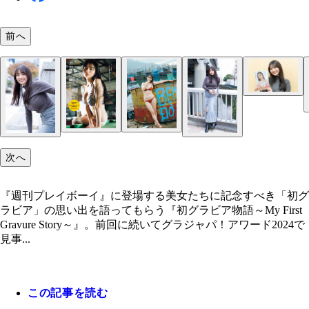
前へ
豊島心桜
豊島心桜
次へ
『週刊プレイボーイ』に登場する美女たちに記念すべき「初グ
【+Special】2023年のラスボス 撮影／前康輔 週プ
ラビア」の思い出を語ってもらう『初グラビア物語～My First
ス！にて閲覧可 週プレの二度目の登場にして、本
Gravure Story～』。前回に続いてグラジャパ！アワード2024で
紙を飾った際のグラビアのアザーカット集。今回も
見事...
の下、ビーチで弾けるカットが満載。また前回、見
なかった大人っぽさも見られ、あどけなさと色っぽ
両方が詰まったスペシャルな作品に。
この記事を読む