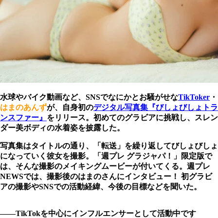
水球やバイク動画など、SNSでなにかとお騒がせな
TikToker
・
はまのあんず
が、自身初の
デジタル写真集『びしょびしょトラ
ンスファー』
をリリース。初めてのグラビアに挑戦し、スレン
ダー美ボディの水着姿を披露した。
写真集はタイトルの通り、「転送」を繰り返してびしょびしょ
になっていく彼女を撮影。「週プレ グラジャパ！」限定版で
は、そんな撮影のメイキングムービーが付いてくる。週プレ
NEWSでは、撮影後のはまのさんにインタビュー！ 初グラビ
アの撮影やSNSでの活動経緯、今後の目標などを聞いた。
――TikTokを中心にインフルエンサーとして活動中です