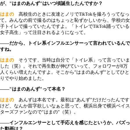
が、"はまのあんず"はいつ頃誕生したんですか？
はまの
高校生のときに友達とノリでTikTokを撮ろうってなっ
て。みんなの前で撮るのはちょっと恥ずかしいから、学校の女
子トイレで撮っていたんですよ。「トイレでTikTok踊っている
女子高生」って注目されるようになって。
――だから、トイレ系インフルエンサーって言われているんで
すね。
はまの
そうです、当時は自分で「トイレ系」って言っていま
した（笑）。それで再生数が伸びていって、フォロワーが8万
人くらい増えたんですよ。そこから"はまのあんず"としてひと
りでやり始めました。
――"はまのあんず"って本名？
はまの
あんずは本名です。最初は"あんず"だけだったんです
けど、なんか苗字欲しいなぁと思って、横浜出身で横浜ベイス
ターズファンなので"はまの"（笑）。
――インフルエンサーとして手応えを感じたというか、バズっ
た動画は？