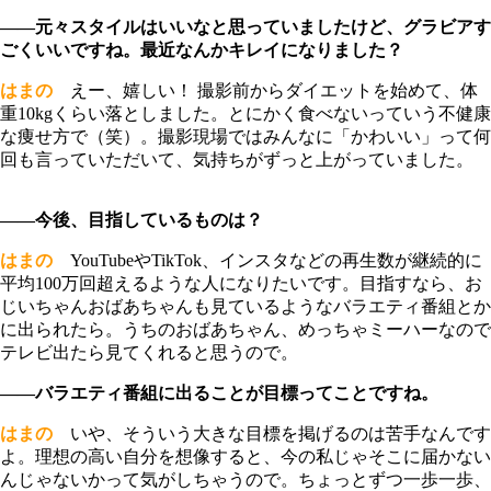
――元々スタイルはいいなと思っていましたけど、グラビアす
ごくいいですね。最近なんかキレイになりました？
はまの
えー、嬉しい！ 撮影前からダイエットを始めて、体
重10kgくらい落としました。とにかく食べないっていう不健康
な痩せ方で（笑）。撮影現場ではみんなに「かわいい」って何
回も言っていただいて、気持ちがずっと上がっていました。
――今後、目指しているものは？
はまの
YouTubeやTikTok、インスタなどの再生数が継続的に
平均100万回超えるような人になりたいです。目指すなら、お
じいちゃんおばあちゃんも見ているようなバラエティ番組とか
に出られたら。うちのおばあちゃん、めっちゃミーハーなので
テレビ出たら見てくれると思うので。
――バラエティ番組に出ることが目標ってことですね。
はまの
いや、そういう大きな目標を掲げるのは苦手なんです
よ。理想の高い自分を想像すると、今の私じゃそこに届かない
んじゃないかって気がしちゃうので。ちょっとずつ一歩一歩、