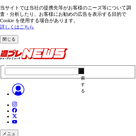
当サイトでは当社の提携先等がお客様のニーズ等について調
査・分析したり、お客様にお勧めの広告を表⽰する⽬的で
Cookie を使⽤する場合があります。
詳しくはこちら
閉じる
検
索
す
る
メニュ