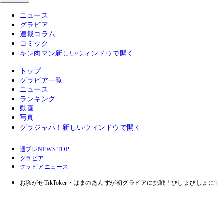
ニュース
グラビア
連載コラム
コミック
キン肉マン
新しいウィンドウで開く
トップ
グラビア一覧
ニュース
ランキング
動画
写真
グラジャパ！
新しいウィンドウで開く
週プレNEWS TOP
グラビア
グラビアニュース
お騒がせTikToker・はまのあんずが初グラビアに挑戦「びしょびしょ