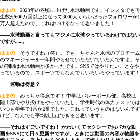
はまの
2023年の冬頃に上げた水球動画です。インスタでも再
生数が600万回以上になって3000人くらいだったフォロワーが1
万人超えたので、これはいけるなって思いました！
――水球動画と言ってもマジメに水球やっているわけではない
ですが......。
はまの
そうですね（笑）。でも、ちゃんと水球のプロチーム
のマネージャーを一年間やらせていただいていたんですよ。そ
の期間は水球動画が多かったです。SNSではやりたいことをや
っているので、スポーツでもなんでもいろいろやっています！
――運動は得意？
はまの
めっちゃ得意です！ 中学はバレーボール部、高校は
陸上部でやり投げをやっていたし、学生時代の体力テストでは
いつも学年で1番か2番でした。これっていうものはないんです
けど、なんでも平均以上はできると思います。
――それはすごいですね！ かわいくてセクシーでおバカな動
画をSNSにて日々更新中ですが、ときには動画の内容が物議を