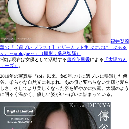
福井梨莉
華の『【週プレ プラス！】アザーカット集 ぷにぷに、ぷるる
ん。～prologue～』（撮影：桑島智輝）
7位は現在は女優として活動する
傳谷英里香
による
『太陽のミ
ューズ』
。
2019年の写真集『sol』以来、約5年ぶりに週プレに帰還した傳
谷。柔らかな自然光に包まれ、あの頃と変わらない笑顔と愛ら
しさ、そしてより美しくなった姿を鮮やかに披露。太陽のよう
に明るく温かく、優しい姿がいっぱいに詰まっている。