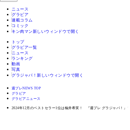
ニュース
グラビア
連載コラム
コミック
キン肉マン
新しいウィンドウで開く
トップ
グラビア一覧
ニュース
ランキング
動画
写真
グラジャパ！
新しいウィンドウで開く
週プレNEWS TOP
グラビア
グラビアニュース
2024年12月のベストセラー1位は楡井希実！ 『週プレ グラジャパ！』