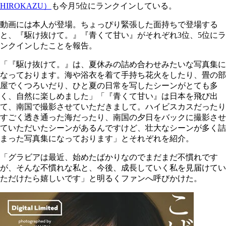
HIROKAZU）
も今月5位にランクインしている。
動画には本人が登場。ちょっぴり緊張した面持ちで登場する
と、『駆け抜けて。』『青くて甘い』がそれぞれ3位、5位にラ
ンクインしたことを報告。
「『駆け抜けて。』は、夏休みの詰め合わせみたいな写真集に
なっております。海や浴衣を着て手持ち花火をしたり、畳の部
屋でくつろいだり、ひと夏の日常を写したシーンがとても多
く、自然に楽しめました」「『青くて甘い』は日本を飛び出
て、南国で撮影させていただきまして。ハイビスカスだったり
すごく透き通った海だったり、南国の夕日をバックに撮影させ
ていただいたシーンがあるんですけど、壮大なシーンが多く詰
まった写真集になっております」とそれぞれを紹介。
「グラビアは最近、始めたばかりなのでまだまだ不慣れです
が、そんな不慣れな私と、今後、成長していく私を見届けてい
ただけたら嬉しいです」と明るくファンへ呼びかけた。