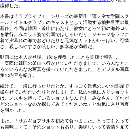
獲得した。
本書は「ラブライブ！」シリーズの最新作「蓮ノ空女学院スク
ールアイドルクラブ」のキャストとして活動する楡井希実の最
新作。今回は韓国・釜山にわたり、彼女にとって初の海外ロケ
を敢行。赤ニット姿で公園ではしゃいだり、ジャージをラフに
着て夕暮れの海でおどけたりと元気なカットがいっぱい。可憐
さ、親しみやすさが眩しい、多幸感が満載だ。
動画には本人が登場。1位を獲得したことを笑顔で報告し、
「実際に韓国の釜山へ行かせていただきまして、いろんなとこ
ろでいろんなお写真を撮っていただきました」とデジタル写真
集の内容を紹介。
続けて、「海に行ったりだとか、すっごく景色のいいお部屋で
撮らせていただいたりとかしまして。私のお気に入りショット
は、ススキを持っているショットなんです。みなさん、それが
どのショットなのか探してみてくださいね」とお気に入り写真
を明かした。
また、「サムギョプサルを初めて食べました。とってもとって
も美味しくて。そのショットもあり、美味しいって表情を見て