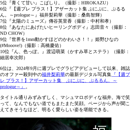
5位『青くて甘い』こばしり。（撮影：HIROKAZU）
6位『【週プレ プラス！】アザーカット集 ぷにぷに、ぷるる
ん。～prologue～』福井梨莉華（撮影：桑島智輝）
7位『太陽のミューズ』傳谷英里香（撮影：中村和孝）
8位『あなたにあげたいヒーリングボディ』志田音々（撮影：
ND CHOW）
9位『世界を1mm動かすほどのかわいさ！！』姫野ひなの
(#Mooove!)（撮影：高橋慶佑）
10位『ん、色っぽ。』渡辺萌菜（かすみ草とステラ）（撮影：
細居幸次郎）
6位は、2024年9月に週プレでグラビアデビューして以来、雑誌
のオファー殺到中の
福井梨莉華
の最新デジタル写真集
『【週プ
レ プラス！】アザーカット集 ぷにぷに、ぷるるん。～
prologue～』
。
タイトル通りみずみずしく、マシュマロボディな福井。海で笑
って、なんでもない道でもまたまた笑顔。ページから声が聞こ
えてきそうなほど、明るく愛らしい姿を堪能できる。