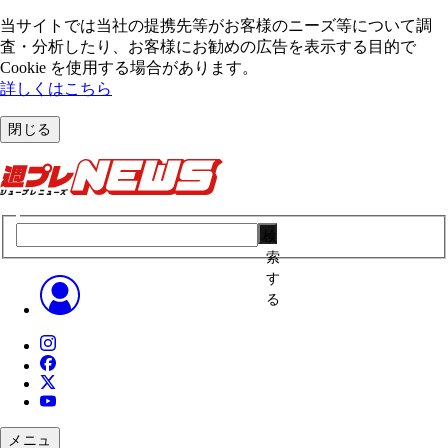
当サイトでは当社の提携先等がお客様のニーズ等について調
査・分析したり、お客様にお勧めの広告を表⽰する⽬的で
Cookie を使⽤する場合があります。
詳しくはこちら
閉じる
検
索
す
る
メニュ