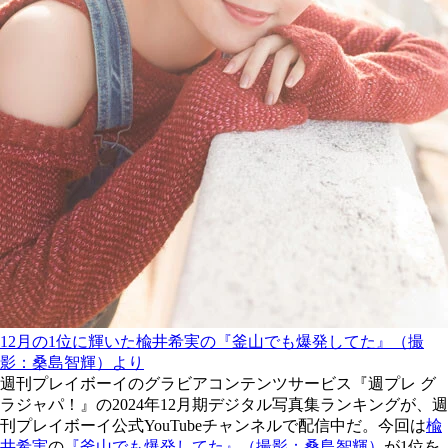
12月の1位に輝いた楡井希実の『釜山でも爆発してた』（撮
影：桑島智輝）より
週刊プレイボーイのグラビアコンテンツサービス『週プレ グ
ラジャパ！』の2024年12月期デジタル写真集ランキングが、週
刊プレイボーイ公式YouTubeチャンネルで配信中だ。今回は
楡
井希実
の
『釜山でも爆発してた』（撮影：桑島智輝）
が1位を