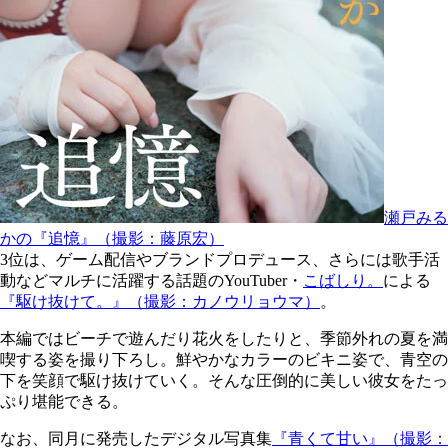
瀬戸みる
かの『追憶』（撮影：藤原宏）
3位は、ゲーム配信やブランドプロデュース、さらには歌手活
動などマルチに活躍する話題のYouTuber・
こばしり。
による
『駆け抜けて。』（撮影：カノウリョウマ）
。
本編ではビーチで遊んだり花火をしたりと、季節外れの夏を満
喫する姿を撮り下ろし。鮮やかなカラーのビキニ姿で、青空の
下を笑顔で駆け抜けていく。そんな圧倒的に美しい彼女をたっ
ぷり堪能できる。
なお、同月に発売したデジタル写真集
『青くて甘い』（撮影：