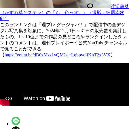
渡辺萌菜
（かすみ草とステラ）の『ん、色っぽ。』（撮影：細居幸次
郎）
このランキングは『週プレ グラジャパ！』で配信中の全デジ
タル写真集を対象に、2024年12月1日～31日の販売数を集計し
たもの。1～10位までの作品の見どころやランクインしたタレ
ントのコメントは、週刊プレイボーイ公式YouTubeチャンネル
で見ることができる。
【
https://youtu.be/dB0zMzz1vQM?si=LqbpvolfKnT2x3VX
】