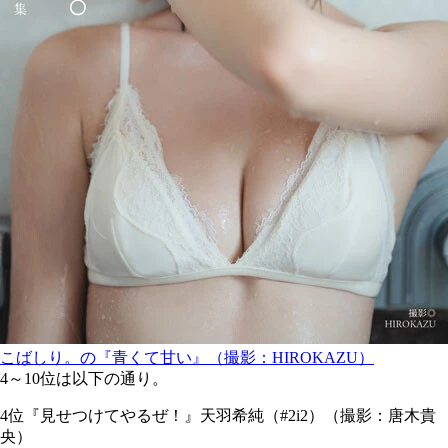
こばしり。の『青くて甘い』（撮影：HIROKAZU）
4～10位は以下の通り。
4位『見せつけてやるぜ！』天羽希純（#2i2）（撮影：唐木貴
央）