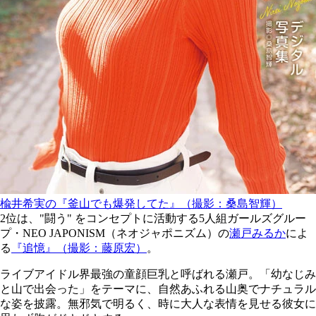
楡井希実の『釜山でも爆発してた』（撮影：桑島智輝）
2位は、"闘う" をコンセプトに活動する5人組ガールズグルー
プ・NEO JAPONISM（ネオジャポニズム）の
瀬戸みるか
によ
る
『追憶』（撮影：藤原宏）
。
ライブアイドル界最強の童顔巨乳と呼ばれる瀬戸。「幼なじみ
と山で出会った」をテーマに、自然あふれる山奥でナチュラル
な姿を披露。無邪気で明るく、時に大人な表情を見せる彼女に