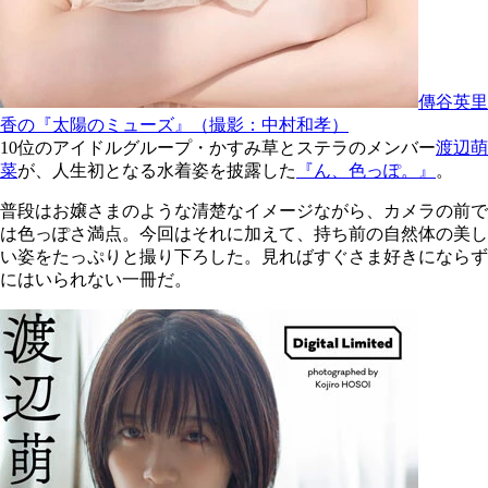
傳谷英里
香の『太陽のミューズ』（撮影：中村和孝）
10位のアイドルグループ・かすみ草とステラのメンバー
渡辺萌
菜
が、人生初となる水着姿を披露した
『ん、色っぽ。』
。
普段はお嬢さまのような清楚なイメージながら、カメラの前で
は色っぽさ満点。今回はそれに加えて、持ち前の自然体の美し
い姿をたっぷりと撮り下ろした。見ればすぐさま好きにならず
にはいられない一冊だ。