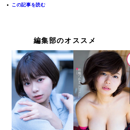
この記事を読む
『週刊プレイボーイ』2021年29号（撮影／佐藤佑
『週刊プレイボーイ』2016年8号（撮影／田中亘）
『週刊プレイボーイ』2016年8号（撮影／田中亘）
『週刊プレイボーイ』2024年45号（撮影／佐藤裕
り
り
和地つかさ
和地つかさ
和地つかさ
編集部のオススメ
『さようなら、昔の私。』 和地つかさ 撮影／佐藤
『ベールを脱いで』 和地つかさ 撮影／佐藤裕之 価
価格／880円（税込） RIZAPで10.8キロの減量に
1,100円（税込） 30代を過ぎ、ますます輝きを放つ
話題を呼んだ時期のグラビア！胸のボリュームはそ
つかさをストレートに撮り下ろした最新グラビア。
まに、引き締まったボディは見応え十分。自信あふ
トや手ぶらカットが満載で、お馴染みのIカップ・
表情にも見惚れてしまう。
魅力がさらにあふれる。