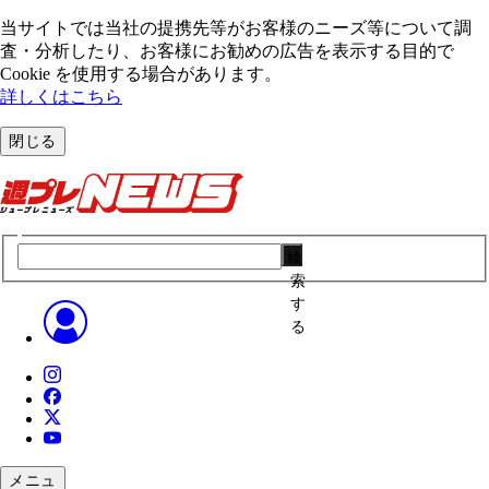
当サイトでは当社の提携先等がお客様のニーズ等について調
査・分析したり、お客様にお勧めの広告を表⽰する⽬的で
Cookie を使⽤する場合があります。
詳しくはこちら
閉じる
検
索
す
る
メニュ