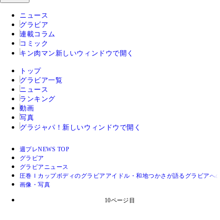
ニュース
グラビア
連載コラム
コミック
キン肉マン
新しいウィンドウで開く
トップ
グラビア一覧
ニュース
ランキング
動画
写真
グラジャパ！
新しいウィンドウで開く
週プレNEWS TOP
グラビア
グラビアニュース
圧巻Ｉカップボディのグラビアアイドル・和地つかさが語るグラビアへ
画像・写真
10ページ目