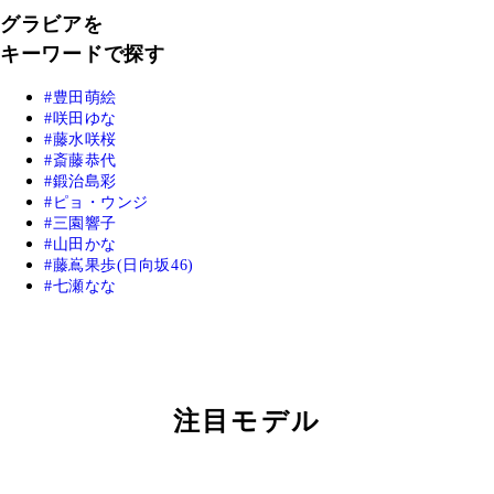
グラビアを
キーワードで探す
豊田萌絵
咲田ゆな
藤水咲桜
斎藤恭代
鍛治島彩
ピョ・ウンジ
三園響子
山田かな
藤嶌果歩(日向坂46)
七瀬なな
注目モデル