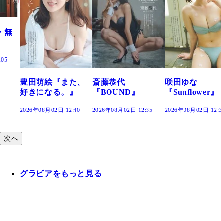
また、
斎藤恭代
咲田ゆな
藤水咲桜『花
。』
『BOUND』
『Sunflower』
だまり』
2:40
2026年08月02日 12:35
2026年08月02日 12:30
2026年08月02日 12
次へ
グラビアをもっと見る