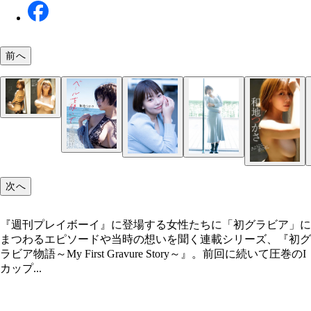
前へ
和地つかさ
『週刊プレイボーイ』2021年29号（撮影／佐藤佑
り
次へ
『週刊プレイボーイ』に登場する女性たちに「初グラビア」に
まつわるエピソードや当時の想いを聞く連載シリーズ、『初グ
ラビア物語～My First Gravure Story～』。前回に続いて圧巻のI
カップ...