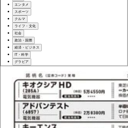
エンタメ
スポーツ
クルマ
ライフ・文化
社会
政治・国際
経済・ビジネス
IT・科学
グラビア