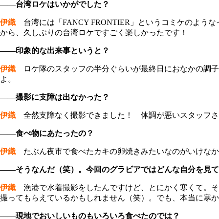
――台湾ロケはいかがでした？
伊織
台湾には「FANCY FRONTIER」というコミケの
から、久しぶりの台湾ロケですごく楽しかったです！
――印象的な出来事というと？
伊織
ロケ隊のスタッフの半分ぐらいが最終日におなかの調子
よ。
――撮影に支障は出なかった？
伊織
全然支障なく撮影できました！ 体調が悪いスタッフさ
――食べ物にあたったの？
伊織
たぶん夜市で食べたカキの卵焼きみたいなのがいけなか
――そうなんだ（笑）。今回のグラビアではどんな自分を見て
伊織
漁港で水着撮影をしたんですけど、とにかく寒くて。そ
撮ってもらえているかもしれません（笑）。でも、本当に寒か
――現地でおいしいものもいろいろ食べたのでは？