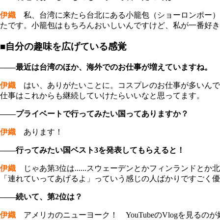
伊織
私、台湾に来たら台北にある小籠包（ショーロンポー）
たです。小籠包はもちろんおいしいんですけど、私が一番好き
■自分の趣味を広げている感覚
――最近は台湾のほか、海外でのお仕事が増えていますね。
伊織
はい、ありがたいことに。コスプレのお仕事が多いんで
仕事はこれからも継続していけたらいいなと思ってます。
――プライベートで行ってみたい国ってありますか？
伊織
あります！
――行ってみたい国ベスト3を発表してもらえると！
伊織
じゃあ第3位は......スウェーデンとかフィンランド
「連れていってあげるよ」っていう感じの人ばかりですごく優
――続いて、第2位は？
伊織
アメリカのニューヨーク！ YouTubeのVlogを