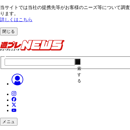
当サイトでは当社の提携先等がお客様のニーズ等について調査・
ります。
詳しくはこちら
閉じる
検
索
す
る
メニュ