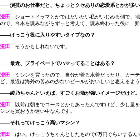
――演技のお仕事だと、ちょっとクセありの恋愛系とかが多い
澄田
ショートドラマとかではだいたい私がいじめる側で、地
ので、台本を読みながらずっと考えて、読み終わった後に「難しい
――けっこう役に入りやすいタイプなの？
澄田
そうかもしれないです。
――最近、プライベートでハマってることはある？
澄田
ミシンを買ったので、自分が着る水着だったり、カーテ
ど、最近は海外の苦みの少ないビールがおいしいと思えるよう
――綾乃ちゃんといえば、すごくお酒が強いイメージだけど。
澄田
以前は朝までコースとかもあったんですけど、少し量を控
シンを買おうか迷い中なんです。
――それってけっこう高いマシン？
澄田
はい。けっこうちゃんとしたもので6万円ぐらいするんで