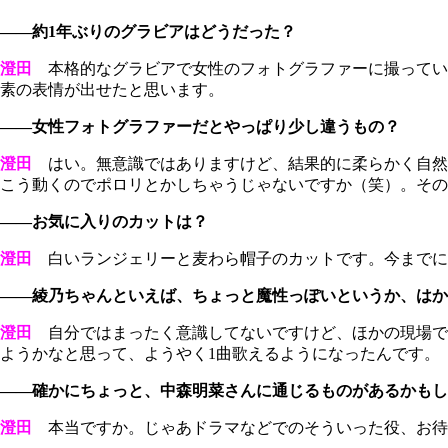
――約1年ぶりのグラビアはどうだった？
澄田
本格的なグラビアで女性のフォトグラファーに撮ってい
素の表情が出せたと思います。
――女性フォトグラファーだとやっぱり少し違うもの？
澄田
はい。無意識ではありますけど、結果的に柔らかく自然
こう動くのでポロリとかしちゃうじゃないですか（笑）。その
――お気に入りのカットは？
澄田
白いランジェリーと麦わら帽子のカットです。今までに
――綾乃ちゃんといえば、ちょっと魔性っぽいというか、はか
澄田
自分ではまったく意識してないですけど、ほかの現場で
ようかなと思って、ようやく1曲歌えるようになったんです。
――確かにちょっと、中森明菜さんに通じるものがあるかも
澄田
本当ですか。じゃあドラマなどでのそういった役、お待