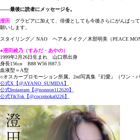
――最後に読者にメッセージを。
澄田
グラビアに加えて、俳優としても今後さらにがんばって
願いします。
スタイリング／ NAO ヘア＆メイク／木部明美（PEACE MO
●澄田綾乃（すみだ・あやの）
1999年2月26日生まれ 山口県出身
身長156㎝ B88 W56 H87.5
血液型＝A型
○オスカープロモーション所属。2nd写真集『幻愛』（ワン・パ
公式X【@AYANO_SUMIDA】
公式Instagram【@nonnon112620】
公式TikTok【@cocomoka0226】