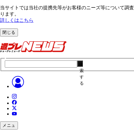
当サイトでは当社の提携先等がお客様のニーズ等について調査・
ります。
詳しくはこちら
閉じる
検
索
す
る
メニュ