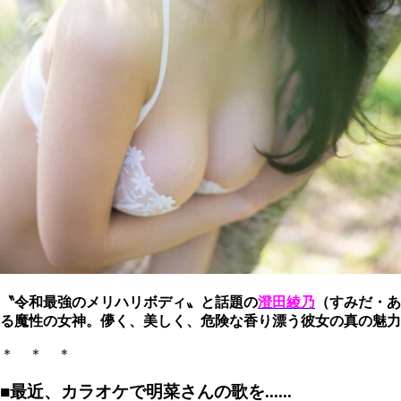
〝令和最強のメリハリボディ〟と話題の
澄田綾乃
（すみだ・あ
る魔性の女神。儚く、美しく、危険な香り漂う彼女の真の魅力
＊ ＊ ＊
■最近、カラオケで明菜さんの歌を......