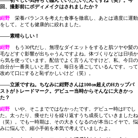
――初々しい気持ちで臨んでいただいたんですね（笑）。今
回、撮影前にボディメイクはされましたか？
紺野
栄養バランスを考えた食事を徹底し、あとは適度に運動
をして。とても健康的に絞れました。
――素晴らしい！
紺野
もう30代だし、無理なダイエットをすると肌ツヤや髪の
毛などすぐ影響が出ちゃうんですよね。体づくりなどは日頃か
ら気を使っています。配信でよく言うんですけど、私、今日の
自分が一番美しいと思って、毎日を過ごしているんです。って
改めて口にすると恥ずかしいけど（笑）。
――立派ですね。ちなみに紺野さんは100㎝超えのHカップバ
ストがトレードマーク。デビュー当時からそんなに大きかっ
た？
紺野
いや、そこまでではなかったです。デビュー時はFでし
た。太ったり、痩せたりを繰り返すうち成長していきましたね
（笑）。でも一時期は、その大きくなるのが本当にイヤで。悩
みに悩んで、縮小手術を本気で考えていましたよ。