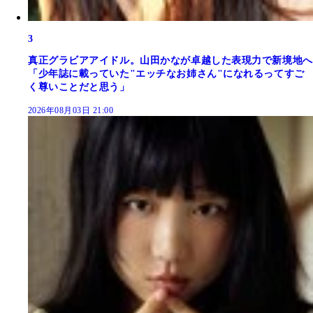
3
真正グラビアアイドル。山田かなが卓越した表現力で新境地へ
「少年誌に載っていた"エッチなお姉さん"になれるってすご
く尊いことだと思う」
2026年08月03日 21:00