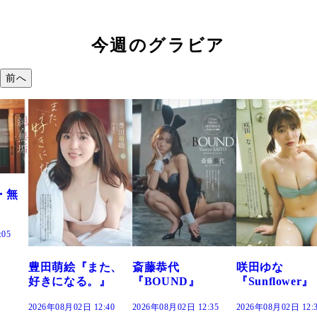
今週のグラビア
前へ
また、
斎藤恭代
咲田ゆな
藤水咲桜『
。』
『BOUND』
『Sunflower』
だまり』
12:40
2026年08月02日 12:35
2026年08月02日 12:30
2026年08月02日 1