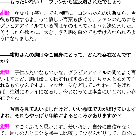
――もったいない！ ファンから猛反対されたでしょう！
紺野
かなり（笑）。でも同時に「コンちゃんの決断なら、今
後も応援するよ」って優しい言葉も多くて、ファンのためにも
グラビアアイドルでいる間はそのままでいようと決めました。
そうしたら徐々に、大きすぎる胸を自分でも受け入れられるよ
うになりました。
――紺野さんの胸は今ご自身にとって、どんな存在なんです
か？
紺野
子供みたいなものかな。グラビアアイドルの間でよく言
いますけど、胸は優しく接すればするだけ、ちゃんと応えてく
れるものなんですよ。マッサージなどしていたわってあげれ
ば、絶対にキレイになるし。今となっては本当にいとおしい存
在ですね。
――写真を見て思いましたけど、いい意味で力が抜けています
よね。それもやっぱり年齢によるところがありますか？
紺野
すごくあると思います。若い頃は、自分に自信がなく
て。周りの人と自分を勝手に比較してひがんだりして、自分に