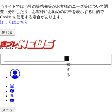
当サイトでは当社の提携先等がお客様のニーズ等について調
査・分析したり、お客様にお勧めの広告を表⽰する⽬的で
Cookie を使⽤する場合があります。
詳しくはこちら
閉じる
検
索
す
る
メニュ