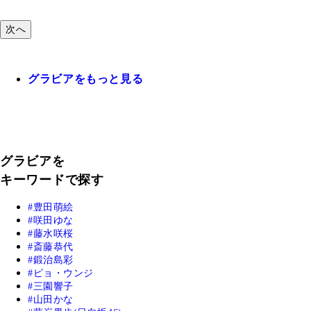
次へ
グラビアをもっと見る
グラビアを
キーワードで探す
豊田萌絵
咲田ゆな
藤水咲桜
斎藤恭代
鍛治島彩
ピョ・ウンジ
三園響子
山田かな