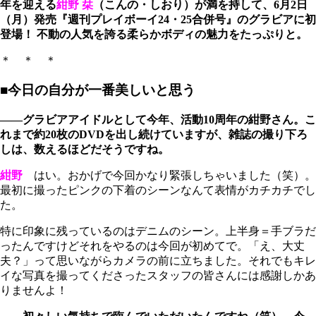
年を迎える
紺野 栞
（こんの・しおり）が満を持して、6月2日
（月）発売『週刊プレイボーイ24・25合併号』のグラビアに初
登場！ 不動の人気を誇る柔らかボディの魅力をたっぷりと。
＊ ＊ ＊
■今日の自分が一番美しいと思う
――グラビアアイドルとして今年、活動10周年の紺野さん。こ
れまで約20枚のDVDを出し続けていますが、雑誌の撮り下ろ
しは、数えるほどだそうですね。
紺野
はい。おかげで今回かなり緊張しちゃいました（笑）。
最初に撮ったピンクの下着のシーンなんて表情がカチカチでし
た。
特に印象に残っているのはデニムのシーン。上半身＝手ブラだ
ったんですけどそれをやるのは今回が初めてで。「え、大丈
夫？」って思いながらカメラの前に立ちました。それでもキレ
イな写真を撮ってくださったスタッフの皆さんには感謝しかあ
りませんよ！