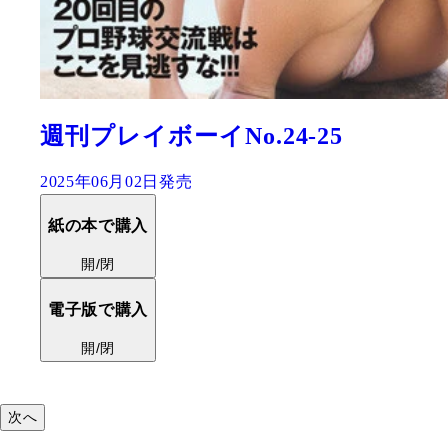
新谷姫加ファースト写真集『
い。』
2025年06月04日発売
紙の本で購入
開/閉
電子版で購入
開/閉
次へ