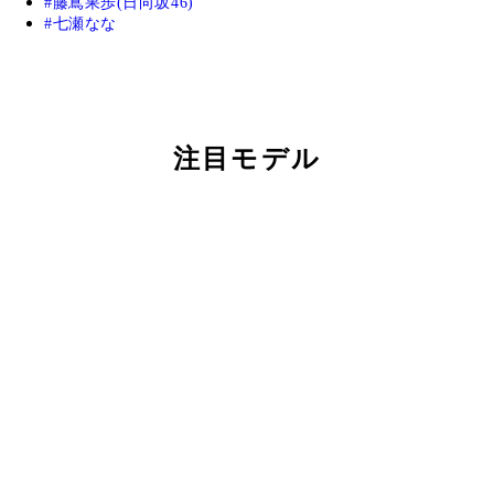
藤嶌果歩(日向坂46)
七瀬なな
注目モデル