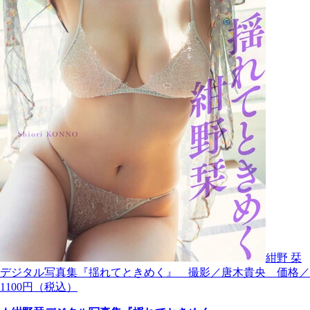
紺野 栞
デジタル写真集『揺れてときめく』 撮影／唐木貴央 価格／
1100円（税込）