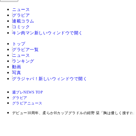
ニュース
グラビア
連載コラム
コミック
キン肉マン
新しいウィンドウで開く
トップ
グラビア一覧
ニュース
ランキング
動画
写真
グラジャパ！
新しいウィンドウで開く
週プレNEWS TOP
グラビア
グラビアニュース
デビュー10周年、柔らかHカップグラドルの紺野 栞「胸は優しく接す