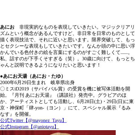
あにお
非現実的なものを表現していきたい。マジックリアリ
ズムという概念があるんですけど、非日常を日常のものとして
描く表現技法で、それに近いと思います。限界突破して、もっ
とセクシーな表現もしていきたいです。なんか頭の中に思い浮
かんでいる色付きの絵を言葉にするのがすごく難しくて......。
私、話すのが下手くそすぎる（笑）。30歳に向けて、もっとち
ゃんと説明できるようになりたいと思います！
●あにお天湯（あにお・たゆ）
2000年6月29日生まれ 岐阜県出身
〇ミスiD2019（サバイバル賞）の受賞を機に被写体活動を開
始。『月刊 あにお天湯』（講談社）発売中。グラビアのほ
か、アーティストとしても活動し、6月28日(土)・29日(日)に東
京・神保町「肆-yon-（ヨン）」にて、スペシャル展示『るみ
なす』を開催。
公式Twitter【@mayonez_Tayu】
公式Instagram【@aniotayu】