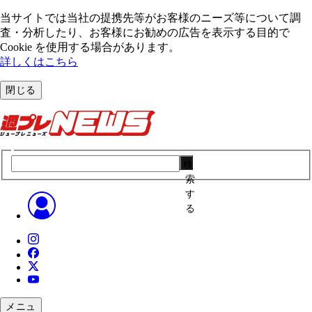
当サイトでは当社の提携先等がお客様のニーズ等について調
査・分析したり、お客様にお勧めの広告を表⽰する⽬的で
Cookie を使⽤する場合があります。
詳しくはこちら
閉じる
検
索
す
る
メニュ