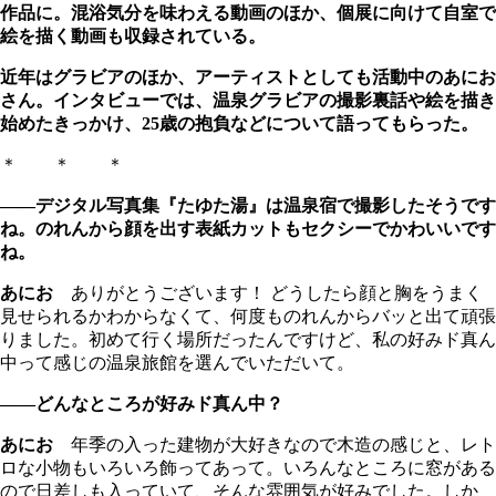
作品に。混浴気分を味わえる動画のほか、個展に向けて自室で
絵を描く動画も収録されている。
近年はグラビアのほか、アーティストとしても活動中のあにお
さん。インタビューでは、温泉グラビアの撮影裏話や絵を描き
始めたきっかけ、25歳の抱負などについて語ってもらった。
＊ ＊ ＊
――デジタル写真集『たゆた湯』は温泉宿で撮影したそうです
ね。のれんから顔を出す表紙カットもセクシーでかわいいです
ね。
あにお
ありがとうございます！ どうしたら顔と胸をうまく
見せられるかわからなくて、何度ものれんからバッと出て頑張
りました。初めて行く場所だったんですけど、私の好みド真ん
中って感じの温泉旅館を選んでいただいて。
――どんなところが好みド真ん中？
あにお
年季の入った建物が大好きなので木造の感じと、レト
ロな小物もいろいろ飾ってあって。いろんなところに窓がある
ので日差しも入っていて、そんな雰囲気が好みでした。しか