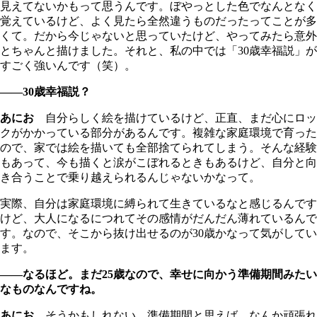
見えてないかもって思うんです。ぼやっとした色でなんとなく
覚えているけど、よく見たら全然違うものだったってことが多
くて。だから今じゃないと思っていたけど、やってみたら意外
とちゃんと描けました。それと、私の中では「30歳幸福説」が
すごく強いんです（笑）。
――30歳幸福説？
あにお
自分らしく絵を描けているけど、正直、まだ心にロッ
クがかかっている部分があるんです。複雑な家庭環境で育った
ので、家では絵を描いても全部捨てられてしまう。そんな経験
もあって、今も描くと涙がこぼれるときもあるけど、自分と向
き合うことで乗り越えられるんじゃないかなって。
実際、自分は家庭環境に縛られて生きているなと感じるんです
けど、大人になるにつれてその感情がだんだん薄れているんで
す。なので、そこから抜け出せるのが30歳かなって気がしてい
ます。
――なるほど。まだ25歳なので、幸せに向かう準備期間みたい
なものなんですね。
あにお
そうかもしれない。準備期間と思えば、なんか頑張れ