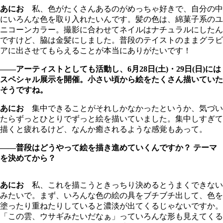
あにお
私、色がたくさんあるのがめっちゃ好きで、自分の中
にいろんな色を取り入れたいんです。髪の色は、綿菓子系のユ
ニコーンカラー。撮影に合わせてネイルはナチュラルにしたん
ですけど、脇は金髪にしました。普段のテイストのままグラビ
アに出させてもらえることが本当にありがたいです！
――アーティストとしても活動し、6月28日(土)・29日(日)には
スペシャル展示を開催。小さい頃から絵をたくさん描いていた
そうですね。
あにお
集中できることがそれしかなかったというか、気づい
たらずっとひとりでずっと絵を描いていました。集中しすぎて
描くと疲れるけど、なんか癒されるような感覚もあって。
――普段はどうやって絵を描き進めていくんですか？ テーマ
を決めてから？
あにお
私、これを描こうときっちり決めるとうまくできない
みたいで。まず、いろんな色の絵の具をブチブチ出して、色を
塗ったり重ねたりしていると濃淡が出てくるじゃないですか。
「この雲、ウサギみたいだなぁ」っていろんな形も見えてくる